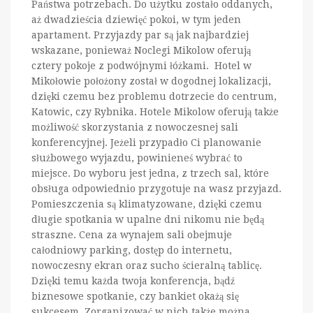
Państwa potrzebach. Do użytku zostało oddanych,
aż dwadzieścia dziewięć pokoi, w tym jeden
apartament. Przyjazdy par są jak najbardziej
wskazane, ponieważ Noclegi Mikolow oferują
cztery pokoje z podwójnymi łóżkami. Hotel w
Mikołowie położony został w dogodnej lokalizacji,
dzięki czemu bez problemu dotrzecie do centrum,
Katowic, czy Rybnika. Hotele Mikolow oferują także
możliwość skorzystania z nowoczesnej sali
konferencyjnej. Jeżeli przypadło Ci planowanie
służbowego wyjazdu, powinieneś wybrać to
miejsce. Do wyboru jest jedna, z trzech sal, które
obsługa odpowiednio przygotuje na wasz przyjazd.
Pomieszczenia są klimatyzowane, dzięki czemu
długie spotkania w upalne dni nikomu nie będą
straszne. Cena za wynajem sali obejmuje
całodniowy parking, dostęp do internetu,
nowoczesny ekran oraz sucho ścieralną tablicę.
Dzięki temu każda twoja konferencja, bądź
biznesowe spotkanie, czy bankiet okażą się
sukcesem. Zorganizować w nich także można