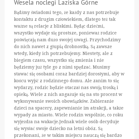
Wesela noclegi Laziska Górne
Bądźmy świadomi tego, że każdy z nas potrzebuje
kontaktu z drugim człowiekiem, dlatego też tak
ważne są relacje z bliskimi. Będąc dziećmi,
wszystko wydaje się prostsze, ponieważ rodzice
poświęcają nam dużo swojej uwagi. Przychodzimy
do nich nawet z głupią drobnostką. Są zawsze
wtedy, kiedy ich potrzebujemy. Niestety, ale z
biegiem czasu, wszystko się zmienia i nie
będziemy już tyle go z nimi spędzać. Musimy
stawać się osobami coraz bardziej dorosłymi, aby w
końcu wyjść z rodzinnego domu. Ale zanim to się
wydarzy, rodzic będzie otaczał nas swoją troską i
opieką. Wiele z nich angażuje się na sto procent w
wykonywanie swoich obowiązków. Zabieranie
dzieci na spacery, zapewnianie im atrakcji, a także
wypady za miasto. Wiele rodzin wspólnie, co roku
wyjeżdża na wakacje.Jednak wiele osób decyduje
się wysłać swoje dziecko na letni obóz. Są
przekonani, że w takim miejscu nauczą się bardzo