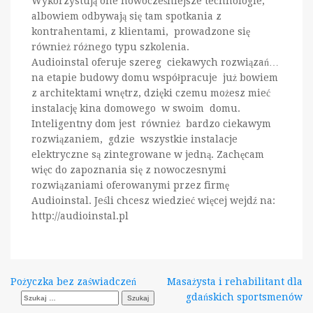
Wykorzystują one nowocześniejsze technologie,
albowiem odbywają się tam spotkania z
kontrahentami, z klientami, prowadzone się
również różnego typu szkolenia.
Audioinstal oferuje szereg ciekawych rozwiązań…
na etapie budowy domu współpracuje już bowiem
z architektami wnętrz, dzięki czemu możesz mieć
instalację kina domowego w swoim domu.
Inteligentny dom jest również bardzo ciekawym
rozwiązaniem, gdzie wszystkie instalacje
elektryczne są zintegrowane w jedną. Zachęcam
więc do zapoznania się z nowoczesnymi
rozwiązaniami oferowanymi przez firmę
Audioinstal. Jeśli chcesz wiedzieć więcej wejdź na:
http://audioinstal.pl
Nawigacja
Pożyczka bez zaświadczeń
Masażysta i rehabilitant dla
Szukaj:
gdańskich sportsmenów
wpisu