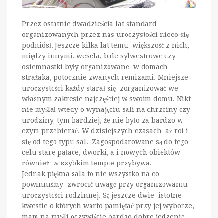
Przez ostatnie dwadzieścia lat standard
organizowanych przez nas uroczystości nieco się
podniósł. Jeszcze kilka lat temu większość z nich,
między innymi: wesela, bale sylwestrowe czy
osiemnastki były organizowane w domach
strażaka, potocznie zwanych remizami. Mniejsze
uroczystości każdy starał się zorganizować we
własnym zakresie najczęściej w swoim domu. Nikt
nie myślał wtedy o wynajęciu sali na chrzciny czy
urodziny, tym bardziej, że nie było za bardzo w
czym przebierać. W dzisiejszych czasach aż roi i
się od tego typu sal. Zagospodarowane są do tego
celu stare pałace, dworki, a i nowych obiektów
również w szybkim tempie przybywa.
Jednak piękna sala to nie wszystko na co
powinniśmy zwrócić uwagę przy organizowaniu
uroczystości rodzinnej. Są jeszcze dwie istotne
kwestie o których warto pamiętać przy jej wyborze,
mam na myśli oczywiście bardzo dobre jedzenie