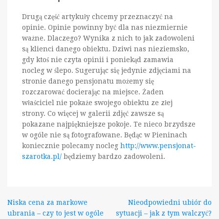
Drugą część artykuły chcemy przeznaczyć na
opinie. Opinie powinny być dla nas niezmiernie
ważne. Dlaczego? Wynika z nich to jak zadowoleni
są klienci danego obiektu. Dziwi nas nieziemsko,
gdy ktoś nie czyta opinii i poniekąd zamawia
nocleg w ślepo. Sugerując się jedynie zdjęciami na
stronie danego pensjonatu możemy się
rozczarować docierając na miejsce. Żaden
właściciel nie pokaże swojego obiektu ze złej
strony. Co więcej w galerii zdjęć zawsze są
pokazane najpiękniejsze pokoje. Te nieco brzydsze
w ogóle nie są fotografowane. Będąc w Pieninach
koniecznie polecamy nocleg
http://www.pensjonat-
szarotka.pl/
będziemy bardzo zadowoleni.
Nawigacja
Niska cena za markowe
Nieodpowiedni ubiór do
ubrania – czy to jest w ogóle
sytuacji – jak z tym walczyć?