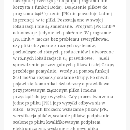
następnie przeciąga je na pulpit programu lub
korzysta z funkcji Dodaj. Dołączenie plików do
programu bądź łączenie JPK nie powoduje żadnej
ingerencji w te pliki. Pozostają one w swojej
lokalizacji i nie są zmieniane. Program JPK Link™
odnotowuje jedynie ich położenie. W programie
JPK Link™ można bez problemu zweryfikować,
czy pliki otrzymane z różnych systemów,
pochodzące od różnych producentów i utworzone
w różnych lokalizacjach są prawidłowe. Jeżeli
sprawdzenie poszczególnych plików i całej Grupy
przebiegła pomyślnie, wtedy za pomocą funkcji
Scal można rozpocząć scalanie Grupy. Po chwili
pojawi się komunikat świadczący o prawidłowo
przygotowanym złączonym pliku i można
przystąpić do jego wysyłki. Cały proces tworzenia
jednego pliku JPK i jego wysyłki odbywa się w
kilku łatwych krokach: wskazanie plików JPK,
weryfikacja plików, scalanie plików, podpisanie
scalonego pliku kwalifikowanym podpisem
elektronicznym, wysłanie scalonego pliku,