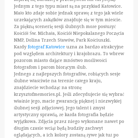
Jednym z tego typu miast są na przykład Katowice.
Mało kto zdaje sobie jednak sprawę z tego jak wiele
urzekających zakątków znajduje się w tym mieście.
Za piękną scenerię sesji ślubnych może posłużyć
Kościół Św. Michała, Kościół Niepokalanego Poczęcia
NMP, Dolina Trzech Stawów, Park Kościuszki.
Każdy
fotograf Katowice
uzna za bardzo atrakcyjne
pod względem architektury i krajobrazu. To wbrew
pozorom miasto dające mnóstwo możliwości
fotografom i parom biorącym ślub.
Jednego z najlepszych fotografów, robiących sesje
ślubne właściwie na terenie całego kraju,
znajdziecie wchodząc na stronę
krzysztofmemories.pl. Jeśli zdecydujecie się wybrać
właśnie jego, macie gwarancję pięknej i niezwykłej
ślubnej sesji zdjęciowej. Jego talent i zmysł
artystyczny sprawią, że każda fotografia będzie
wyjątkowa. Zdjęcia przez niego wykonane nawet po
długim czasie wciąż będą budziły zachwyt
oglądających, a ich kolory zostaną żywe jak tuż po