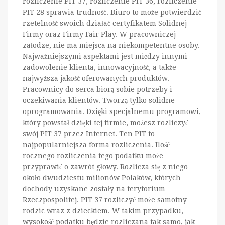
rozliczenie PIT 37, rozliczenie PIT 36, rozliczenie
PIT 28 sprawia trudność. Biuro to może potwierdzić
rzetelność swoich działać certyfikatem Solidnej
Firmy oraz Firmy Fair Play. W pracowniczej
załodze, nie ma miejsca na niekompetentne osoby.
Najważniejszymi aspektami jest między innymi
zadowolenie klienta, innowacyjność, a także
najwyższa jakość oferowanych produktów.
Pracownicy do serca biorą sobie potrzeby i
oczekiwania klientów. Tworzą tylko solidne
oprogramowania. Dzięki specjalnemu programowi,
który powstał dzięki tej firmie, możesz rozliczyć
swój PIT 37 przez Internet. Ten PIT to
najpopularniejsza forma rozliczenia. Ilość
rocznego rozliczenia tego podatku może
przyprawić o zawrót głowy. Rozlicza się z niego
około dwudziestu milionów Polaków, których
dochody uzyskane zostały na terytorium
Rzeczpospolitej. PIT 37 rozliczyć może samotny
rodzic wraz z dzieckiem. W takim przypadku,
wysokość podatku będzie rozliczana tak samo, jak