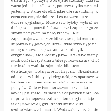
dziennego, a pomysły wędrują do szuflady. Czasem
warto jednak spróbować , ponieważ tylko my sami
jesteśmy w stanie określić, jakie ubrania lubimy, w
czym czujemy się dobrze i co najważniejsze –
dobrze wyglądamy. Może warto byłoby wybrać się
do kogoś, kto potrafi fachowo szyć i zapoznać go ze
swoim pomysłem na nową kreację. Nie
zapominajmy, że jeszcze kilkadziesiąt lat temu nie
kupowało się gotowych ubrań, tylko szyło się je na
miarę u krawca, co gwarantowało nie tylko
oryginalność, ale i świetną jakość. Dziś także mamy
możliwość skorzystania z takiego rozwiązania, choć
nie każda szwalnia zajmie się klientem
detalicznym, będącym osobą fizyczną. Niezależnie
od tego, czy lubimy styl elegancki, czy sportowy, w
każdym z nich możemy wcielać w życie własne
pomysły. O ile w tym pierwszym przypadku
łatwiej jest znaleźć w stosach sklepowych ubrań coś
naprawdę niepowtarzalnego, ten drugi nie daje
takiej możliwości, gdyż trendy kreuje kilka
ogólnoświatowych marek. Wydawałoby się, że nie