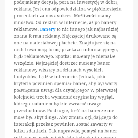
podejmiemy decyzję, pora na inwestycję w dobrą
reklamę. Jest ona odpowiedzialna w pięćdziesięciu
procentach za nasz sukces. Możliwości mamy
mnóstwo. Od reklam w internecie, aż po banery
reklamowe.
Banery
to nic innego jak najbardziej
znana forma reklamy. Najczęściej drukowane są
one na materiałowej płachcie. Znajdujące się na
nich treści mają formę przekazu informacyjnego,
bądź reklamowego. Spotkać możemy je niemalże
wszędzie. Najczęściej dostrzec możemy baner
reklamowy wiszący na ścianach wysokich
budynków, bądź w internecie. Jednak, jakie
kryteria powinien spełniać baner, aby był warty
poświęcenia uwagi dla czytającego? W pierwszej
kolejności trzeba wymienić oryginalny wygląd,
którego zadaniem będzie zwracać uwagę
przechodniów. Po drugie, treść na banerze nie
może być zbyt długa. Aby zmusić oglądającego do
interakcji przekaz powinien zostać zawarty w
kilku zdaniach. Tak naprawdę, pomysł na baner
reklamowy może mieć każdy, jednak nie zawsze