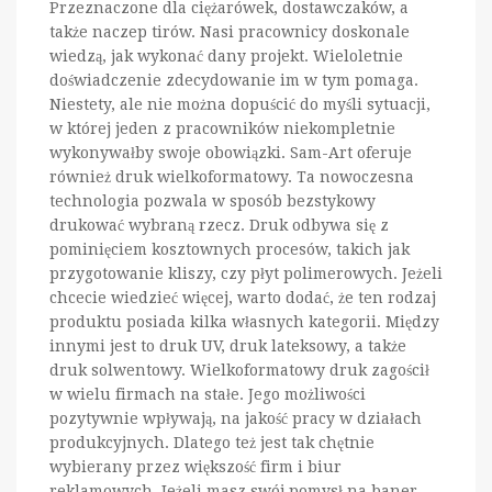
Przeznaczone dla ciężarówek, dostawczaków, a
także naczep tirów. Nasi pracownicy doskonale
wiedzą, jak wykonać dany projekt. Wieloletnie
doświadczenie zdecydowanie im w tym pomaga.
Niestety, ale nie można dopuścić do myśli sytuacji,
w której jeden z pracowników niekompletnie
wykonywałby swoje obowiązki. Sam-Art oferuje
również druk wielkoformatowy. Ta nowoczesna
technologia pozwala w sposób bezstykowy
drukować wybraną rzecz. Druk odbywa się z
pominięciem kosztownych procesów, takich jak
przygotowanie kliszy, czy płyt polimerowych. Jeżeli
chcecie wiedzieć więcej, warto dodać, że ten rodzaj
produktu posiada kilka własnych kategorii. Między
innymi jest to druk UV, druk lateksowy, a także
druk solwentowy. Wielkoformatowy druk zagościł
w wielu firmach na stałe. Jego możliwości
pozytywnie wpływają, na jakość pracy w działach
produkcyjnych. Dlatego też jest tak chętnie
wybierany przez większość firm i biur
reklamowych. Jeżeli masz swój pomysł na baner