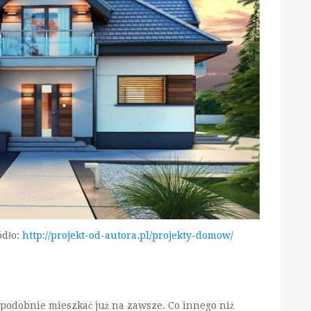
ódło:
http://projekt-od-autora.pl/projekty-domow/
odobnie mieszkać już na zawsze. Co innego niż