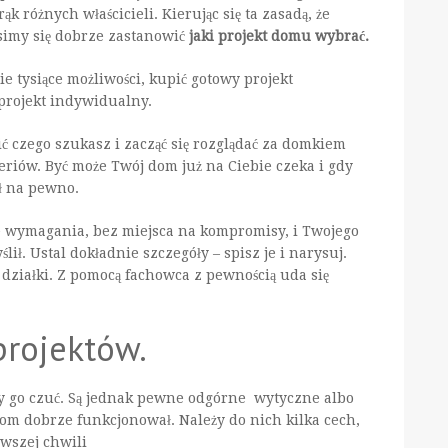
ąk różnych właścicieli. Kierując się ta zasadą, że
simy się dobrze zastanowić
jaki projekt domu wybrać.
e tysiące możliwości, kupić gotowy projekt
 projekt indywidualny.
ić czego szukasz i zacząć się rozglądać za domkiem
eriów. Być może Twój dom już na Ciebie czeka i gdy
ał na pewno.
e wymagania, bez miejsca na kompromisy, i Twojego
ł. Ustal dokładnie szczegóły – spisz je i narysuj.
 działki. Z pomocą fachowca z pewnością uda się
projektów.
y go czuć. Są jednak pewne odgórne wytyczne albo
dom dobrze funkcjonował. Należy do nich kilka cech,
wszej chwili