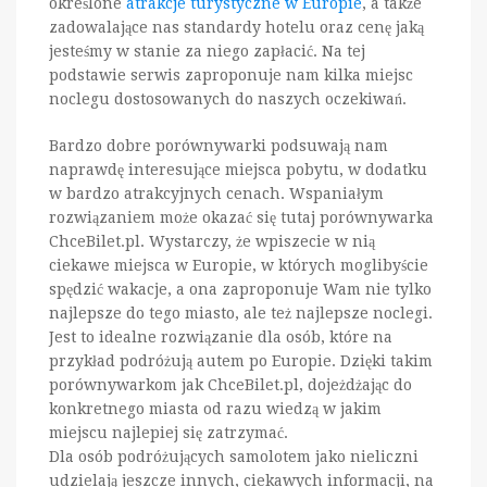
określone
atrakcje turystyczne w Europie
, a także
zadowalające nas standardy hotelu oraz cenę jaką
jesteśmy w stanie za niego zapłacić. Na tej
podstawie serwis zaproponuje nam kilka miejsc
noclegu dostosowanych do naszych oczekiwań.
Bardzo dobre porównywarki podsuwają nam
naprawdę interesujące miejsca pobytu, w dodatku
w bardzo atrakcyjnych cenach. Wspaniałym
rozwiązaniem może okazać się tutaj porównywarka
ChceBilet.pl. Wystarczy, że wpiszecie w nią
ciekawe miejsca w Europie, w których moglibyście
spędzić wakacje, a ona zaproponuje Wam nie tylko
najlepsze do tego miasto, ale też najlepsze noclegi.
Jest to idealne rozwiązanie dla osób, które na
przykład podróżują autem po Europie. Dzięki takim
porównywarkom jak ChceBilet.pl, dojeżdżając do
konkretnego miasta od razu wiedzą w jakim
miejscu najlepiej się zatrzymać.
Dla osób podróżujących samolotem jako nieliczni
udzielają jeszcze innych, ciekawych informacji, na