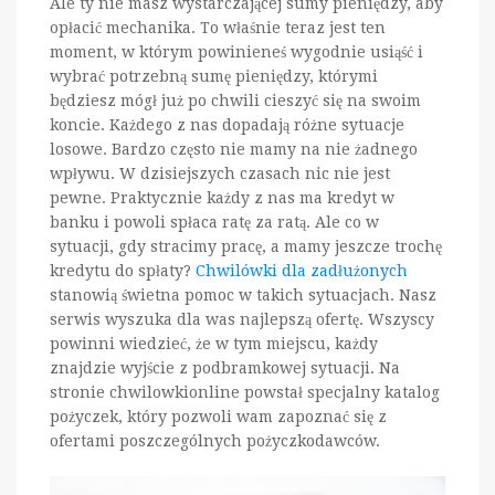
Ale ty nie masz wystarczającej sumy pieniędzy, aby
opłacić mechanika. To właśnie teraz jest ten
moment, w którym powinieneś wygodnie usiąść i
wybrać potrzebną sumę pieniędzy, którymi
będziesz mógł już po chwili cieszyć się na swoim
koncie. Każdego z nas dopadają różne sytuacje
losowe. Bardzo często nie mamy na nie żadnego
wpływu. W dzisiejszych czasach nic nie jest
pewne. Praktycznie każdy z nas ma kredyt w
banku i powoli spłaca ratę za ratą. Ale co w
sytuacji, gdy stracimy pracę, a mamy jeszcze trochę
kredytu do spłaty?
Chwilówki dla zadłużonych
stanowią świetna pomoc w takich sytuacjach. Nasz
serwis wyszuka dla was najlepszą ofertę. Wszyscy
powinni wiedzieć, że w tym miejscu, każdy
znajdzie wyjście z podbramkowej sytuacji. Na
stronie chwilowkionline powstał specjalny katalog
pożyczek, który pozwoli wam zapoznać się z
ofertami poszczególnych pożyczkodawców.