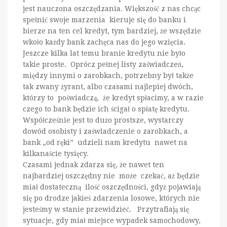
jest nauczona oszczędzania. Większość z nas chcąc
spełnić swoje marzenia kieruje się do banku i
bierze na ten cel kredyt, tym bardziej, że wszędzie
wkoło każdy bank zachęca nas do jego wzięcia.
Jeszcze kilka lat temu branie kredytu nie było
takie proste. Oprócz pełnej listy zaświadczeń,
między innymi o zarobkach, potrzebny był także
tak zwany żyrant, albo czasami najlepiej dwóch,
którzy to poświadczą, że kredyt spłacimy, a w razie
czego to bank będzie ich ścigał o spłatę kredytu.
Współcześnie jest to dużo prostsze, wystarczy
dowód osobisty i zaświadczenie o zarobkach, a
bank „od ręki” udzieli nam kredytu nawet na
kilkanaście tysięcy.
Czasami jednak zdarza się, że nawet ten
najbardziej oszczędny nie może czekać, aż będzie
miał dostateczną ilość oszczędności, gdyż pojawiają
się po drodze jakieś zdarzenia losowe, których nie
jesteśmy w stanie przewidzieć. Przytrafiają się
sytuacje, gdy miał miejsce wypadek samochodowy,