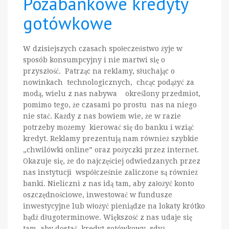
Pozabankowe kredyty
gotówkowe
W dzisiejszych czasach społeczeństwo żyje w
sposób konsumpcyjny i nie martwi się o
przyszłość. Patrząc na reklamy, słuchając o
nowinkach technologicznych, chcąc podążyć za
modą, wielu z nas nabywa określony przedmiot,
pomimo tego, że czasami po prostu nas na niego
nie stać. Każdy z nas bowiem wie, że w razie
potrzeby możemy kierować się do banku i wziąć
kredyt. Reklamy prezentują nam również szybkie
„chwilówki online” oraz pożyczki przez internet.
Okazuje się, że do najczęściej odwiedzanych przez
nas instytucji współcześnie zaliczone są również
banki. Nieliczni z nas idą tam, aby założyć konto
oszczędnościowe, inwestować w fundusze
inwestycyjne lub włożyć pieniądze na lokaty krótko
bądź długoterminowe. Większość z nas udaje się
tam, aby dostać kredyt gotówkowy, gdyż