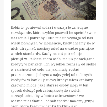
Robią to, ponieważ sądzą i uważają to za jedyne
rozwiązanie, które szybko pozwoli im spełnić swoje
marzenia i potrzeby. Duże miasto wymaga od nas
wielu poświęceń. W momencie, kiedy chcemy się w
nich utrzymać, musimy mieć na uwadze panujące
w nich standardy. Każdy na coś potrzebuje
pieniędzy. Całkiem spora osób, ma już pozaciągane
kredyty w bankach. Ich wysokość różni się od siebie
w zależności od celu, na jaki miały zostać
przeznaczone. Jednym z najczęściej udzielanych
kredytów w banku jest owy kredyt mieszkaniowy.
Zarówno młode, jak i starsze osoby mogą w ten
sposób dołożyć potrzebną kwotę do swoich
oszczędności, aby w końcu zainwestować we
własne mieszkanie. Jednak spotkać możemy grupę
osób, które kredyt w banku traktują jako