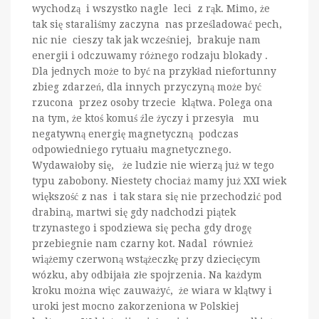
wychodzą i wszystko nagle leci z rąk. Mimo, że
tak się staraliśmy zaczyna nas prześladować pech,
nic nie cieszy tak jak wcześniej, brakuje nam
energii i odczuwamy różnego rodzaju blokady .
Dla jednych może to być na przykład niefortunny
zbieg zdarzeń, dla innych przyczyną może być
rzucona przez osoby trzecie klątwa. Polega ona
na tym, że ktoś komuś źle życzy i przesyła mu
negatywną energię magnetyczną podczas
odpowiedniego rytuału magnetycznego.
Wydawałoby się, że ludzie nie wierzą już w tego
typu zabobony. Niestety chociaż mamy już XXI wiek
większość z nas i tak stara się nie przechodzić pod
drabiną, martwi się gdy nadchodzi piątek
trzynastego i spodziewa się pecha gdy drogę
przebiegnie nam czarny kot. Nadal również
wiążemy czerwoną wstążeczkę przy dziecięcym
wózku, aby odbijała złe spojrzenia. Na każdym
kroku można więc zauważyć, że wiara w klątwy i
uroki jest mocno zakorzeniona w Polskiej