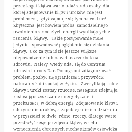
przez kogoś klątwa warto udać się do osoby, dla
której zdejmowanie klątw i uroków nie jest
problemem, gdyż zajmuje się tym na co dzień.
Zbyteczna jest bowiem próba samodzielnego
uwolnienia się od złych energii wynikających z
rzucenia klątwy. Takie postępowanie może
jedynie spowodować pogłębienie się działania
klątwy, a co za tym idzie jeszcze większe
niepowodzenie lub nawet uszczerbek na
zdrowiu. Należy wtedy udać się do Centrum
zdrowia i urody Dar. Pomogą oni zdiagnozować
problem, pozbyć się ograniczeń i przywrócić
naturalny ład i spokój w życiu. Zweryfikują jakie
klątwy i uroki zostały rzucone, następnie zdejmą je,
zastosują oczyszczanie energetyczne i
przekształcą w dobrą energię. Zdejmowanie klątw i
odczynianie uroków, a zapobieganie ich działaniu
w przyszłości to dwie różne rzeczy, dlatego warto
przedłużyć sesje po zdjęciu klątwy w celu
wzmocnienia obronnych mechanizmów człowieka