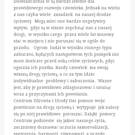
Doświadczenia te są bardzo istotne dla
prawidłowego rozwoju człowieka. Jednak na wielu
z nas czyha wiele zasadzek na naszej drodze
życiowej. Mogą mieć one bardzo negatywny
wpływ, gdyż są w stanie zepchnąć nas z naszej
drogi, w wyniku czego przez wiele lat możemy
stać w miejscu i nie poruszać się w ogóle do
przodu. Ogrom ludzi w wyniku różnego typu
zaburzeń, będących następstwem tych pułapek nie
może dostrzec przed sobą celów życiowych, gdyż
ogarnia ich pustka. Każdy człowiek ma swoją
własną drogę życiową, a co za tym idzie
indywidualne problemy i zaburzenia. Ważne
jest, aby je prawidłowo zdiagnozować i usunąć
wraz z przyczynami ich powstania.
Centrum Zdrowia i Urody Dar pomoże wejść
powtórnie na drogę życiową i wytypuje jak należy
się po niej prawidłowo poruszać. Dzięki pomocy
Centrum podniesie się jakość naszego życia,
zaczniemy doznawać uczucia samorealizacji,
spełnienia, harmonii, równowagi, a przede