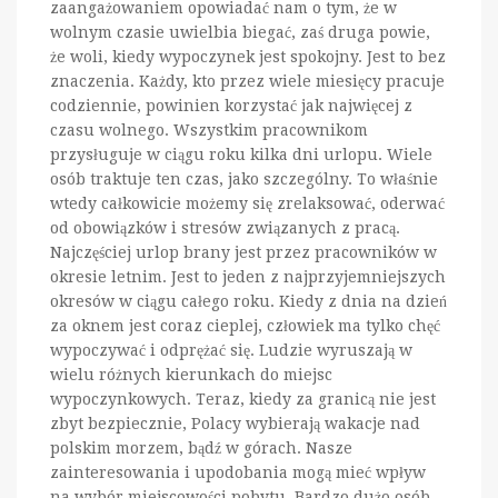
zaangażowaniem opowiadać nam o tym, że w
wolnym czasie uwielbia biegać, zaś druga powie,
że woli, kiedy wypoczynek jest spokojny. Jest to bez
znaczenia. Każdy, kto przez wiele miesięcy pracuje
codziennie, powinien korzystać jak najwięcej z
czasu wolnego. Wszystkim pracownikom
przysługuje w ciągu roku kilka dni urlopu. Wiele
osób traktuje ten czas, jako szczególny. To właśnie
wtedy całkowicie możemy się zrelaksować, oderwać
od obowiązków i stresów związanych z pracą.
Najczęściej urlop brany jest przez pracowników w
okresie letnim. Jest to jeden z najprzyjemniejszych
okresów w ciągu całego roku. Kiedy z dnia na dzień
za oknem jest coraz cieplej, człowiek ma tylko chęć
wypoczywać i odprężać się. Ludzie wyruszają w
wielu różnych kierunkach do miejsc
wypoczynkowych. Teraz, kiedy za granicą nie jest
zbyt bezpiecznie, Polacy wybierają wakacje nad
polskim morzem, bądź w górach. Nasze
zainteresowania i upodobania mogą mieć wpływ
na wybór miejscowości pobytu. Bardzo dużo osób