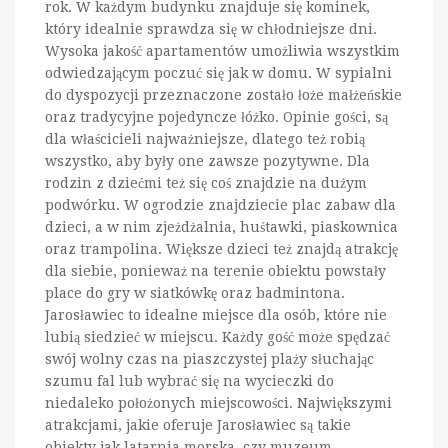
rok. W każdym budynku znajduje się kominek,
który idealnie sprawdza się w chłodniejsze dni.
Wysoka jakość apartamentów umożliwia wszystkim
odwiedzającym poczuć się jak w domu. W sypialni
do dyspozycji przeznaczone zostało łoże małżeńskie
oraz tradycyjne pojedyncze łóżko. Opinie gości, są
dla właścicieli najważniejsze, dlatego też robią
wszystko, aby były one zawsze pozytywne. Dla
rodzin z dziećmi też się coś znajdzie na dużym
podwórku. W ogrodzie znajdziecie plac zabaw dla
dzieci, a w nim zjeżdżalnia, huśtawki, piaskownica
oraz trampolina. Większe dzieci też znajdą atrakcję
dla siebie, ponieważ na terenie obiektu powstały
place do gry w siatkówkę oraz badmintona.
Jarosławiec to idealne miejsce dla osób, które nie
lubią siedzieć w miejscu. Każdy gość może spędzać
swój wolny czas na piaszczystej plaży słuchając
szumu fal lub wybrać się na wycieczki do
niedaleko położonych miejscowości. Największymi
atrakcjami, jakie oferuje Jarosławiec są takie
obiekty jak latarnia morska, czy muzeum