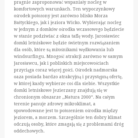
pragnie zaproponować wspaniały nocleg w
komfortowych warunkach. Ten wypoczynkowy
ośrodek położony jest zarówno blisko Morza
Bałtyckiego, jak i jeziora Wicko. Wybierając nocleg
w jednym z domków ośrodka wczasowego będziecie
w stanie podziwiać z okna taflę wody. Jarosławiec
domki letniskowe będzie świetnym rozwiązaniem
dla osób, które są miłośnikami wędkowania lub
windsurfingu. Mnogość atrakcji zarówno w samym
Jarosławcu, jak i pobliskich miejscowościach
przyciąga coraz więcej gości. Ośrodek nadmorska
oaza posiada bardzo atrakcyjną i przystępną ofertę,
w której każdy wybierze coś dla siebie. Wszystkie
domki letniskowe Jezierzany znajdują się w
chronionym obszarze ,,Natura 2000”. Na całym
terenie panuje zdrowy mikroklimat, a
spowodowane jest to położeniem ośrodka między
jeziorem, a morzem. Szczególnie ten dobry klimat
odczują osoby, które zmagają się z problemami dróg
oddechowych.