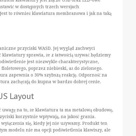
ustawić w dostępnych trzech wersjach
. Jest to również klawiatura membranowa i jak na taką
haniczne przyciski WASD. Jej wygląd zachwyci
ć klawiatury sprawia, że z łatwością używać będziemy
podświetlenie jest niezwykle charakterystyczne,
fioletowego, poprzez niebieski, aż do zielonego.
tura zapewnia o 30% szybszą reakcję. Odporność na
iatura zachęcają do kupna w bardzo dobrej cenie.
US Layout
ć uwagę na to, że klawiatura ta ma metalową obudowę,
iski korzystnie wpływają, na jakość grania.
wyłączenia się, kiedy jej nie używamy. Produkt ten
tym modelu nie ma opcji podświetlenia klawiszy, ale