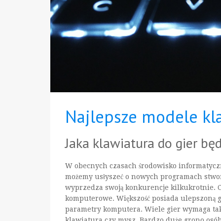
Najlepsze modele kla
Jaka klawiatura do gier będ
W obecnych czasach środowisko informatyczne
możemy usłyszeć o nowych programach stworz
wyprzedza swoją konkurencje kilkukrotnie. Co
komputerowe. Większość posiada ulepszoną gr
parametry komputera. Wiele gier wymaga tak
klawiatura czy mysz. Bardzo duże grono osób