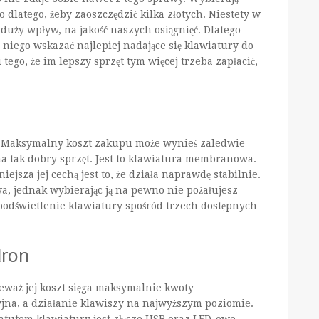
 dlatego, żeby zaoszczędzić kilka złotych. Niestety w
duży wpływ, na jakość naszych osiągnięć. Dlatego
 niego wskazać najlepiej nadające się klawiatury do
ego, że im lepszy sprzęt tym więcej trzeba zapłacić,
e. Maksymalny koszt zakupu może wynieś zaledwie
na tak dobry sprzęt. Jest to klawiatura membranowa.
ejsza jej cechą jest to, że działa naprawdę stabilnie.
a, jednak wybierając ją na pewno nie pożałujesz
podświetlenie klawiatury spośród trzech dostępnych
dron
eważ jej koszt sięga maksymalnie kwoty
jna, a działanie klawiszy na najwyższym poziomie.
 atutem klawiatury jest złącze USB oraz LED-owe