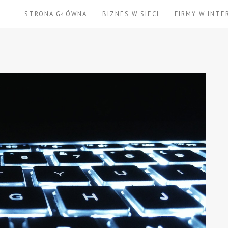
STRONA GŁÓWNA
BIZNES W SIECI
FIRMY W INTE