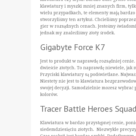
klawiatury i myszki mniej znanych firm, tylko
wielu przypadkach, te elementy mają bardzo 
stworzyliśmy ten artykuł. Chcieliśmy poprzez
gier w rozsądnych cenach. Jesteśmy świadomi t
jednak my znaleźliśmy złoty środek.
Gigabyte Force K7
Jest to produkt w naprawdę rozsądniej ceni
dwieście złotych. To naprawdę niewiele, jak 
Przyciski klawiatury są podświetlane. Najważni
Niestety nie jest to klawiatura bezprzewodow
swojej decyzji. Samodzielnie możesz wybrać 
kolorów.
Tracer Battle Heroes Squa
Klawiatura w bardzo przystępnej cenie, poni
siedemdziesięciu złotych. Niezwykle precyzy
Czas reakcji jest bardzo szybki. Dodatkowym