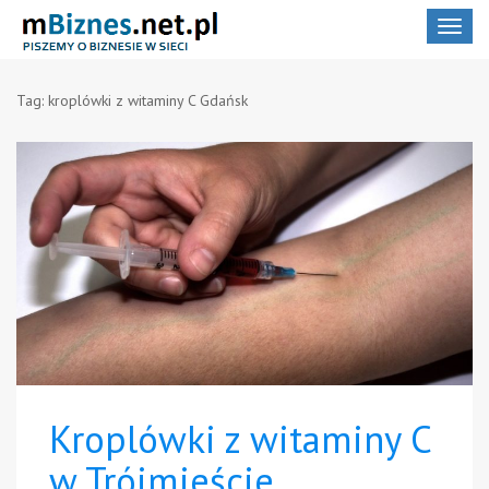
Toggle
navigat
Tag:
kroplówki z witaminy C Gdańsk
Kroplówki z witaminy C
w Trójmieście