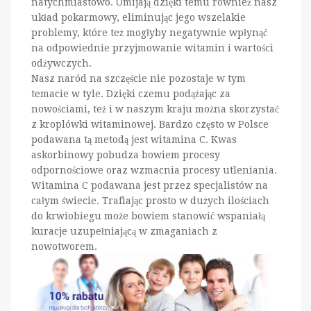
natychmiastowo. Omijają dzięki temu również nasz
układ pokarmowy, eliminując jego wszelakie
problemy, które też mogłyby negatywnie wpłynąć
na odpowiednie przyjmowanie witamin i wartości
odżywczych.
Nasz naród na szczęście nie pozostaje w tym
temacie w tyle. Dzięki czemu podążając za
nowościami, też i w naszym kraju można skorzystać
z kroplówki witaminowej. Bardzo często w Polsce
podawana tą metodą jest witamina C. Kwas
askorbinowy pobudza bowiem procesy
odpornościowe oraz wzmacnia procesy utleniania.
Witamina C podawana jest przez specjalistów na
całym świecie. Trafiając prosto w dużych ilościach
do krwiobiegu może bowiem stanowić wspaniałą
kuracje uzupełniającą w zmaganiach z
nowotworem.