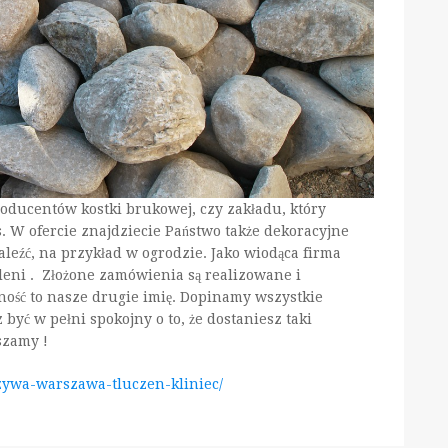
roducentów kostki brukowej, czy zakładu, który
 W ofercie znajdziecie Państwo także dekoracyjne
leźć, na przykład w ogrodzie. Jako wiodąca firma
leni . Złożone zamówienia są realizowane i
ność to nasze drugie imię. Dopinamy wszystkie
 być w pełni spokojny o to, że dostaniesz taki
szamy !
szywa-warszawa-tluczen-kliniec/