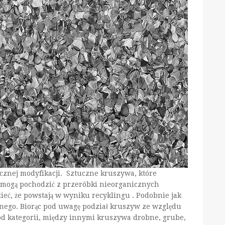
znej modyfikacji. Sztuczne kruszywa, które
mogą pochodzić z przeróbki nieorganicznych
eć, że powstają w wyniku recyklingu . Podobnie jak
ego. Biorąc pod uwagę podział kruszyw ze względu
od kategorii, między innymi kruszywa drobne, grube,