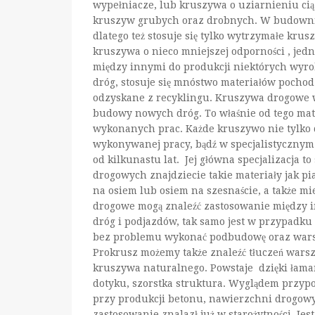
wypełniacze, lub kruszywa o uziarnieniu ci
kruszyw grubych oraz drobnych. W budownic
dlatego też stosuje się tylko wytrzymałe kruszy
kruszywa o nieco mniejszej odporności , jedn
między innymi do produkcji niektórych wy
dróg, stosuje się mnóstwo materiałów pochodz
odzyskane z recyklingu. Kruszywa drogowe 
budowy nowych dróg. To właśnie od tego mate
wykonanych prac. Każde kruszywo nie tylko
wykonywanej pracy, bądź w specjalistycznym 
od kilkunastu lat. Jej główna specjalizacja 
drogowych znajdziecie takie materiały jak pi
na osiem lub osiem na szesnaście, a także mie
drogowe mogą znaleźć zastosowanie między i
dróg i podjazdów, tak samo jest w przypadk
bez problemu wykonać podbudowę oraz warstw
Prokrusz możemy także znaleźć tłuczeń wars
kruszywa naturalnego. Powstaje dzięki łama
dotyku, szorstka struktura. Wyglądem przypo
przy produkcji betonu, nawierzchni drogowyc
zastosowanie znalazł już w starożytności. Jes