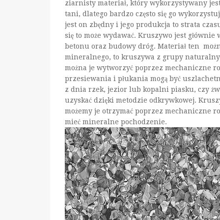
ziarnisty materiał, który wykorzystywany jes
tani, dlatego bardzo często się go wykorzystu
jest on zbędny i jego produkcja to strata czas
się to może wydawać. Kruszywo jest główni
betonu oraz budowy dróg. Materiał ten możn
mineralnego, to kruszywa z grupy naturalnyc
można je wytworzyć poprzez mechaniczne ro
przesiewania i płukania mogą być uszlachet
z dnia rzek, jezior lub kopalni piasku, czy
uzyskać dzięki metodzie odkrywkowej. Krusz
możemy je otrzymać poprzez mechaniczne ro
mieć mineralne pochodzenie.