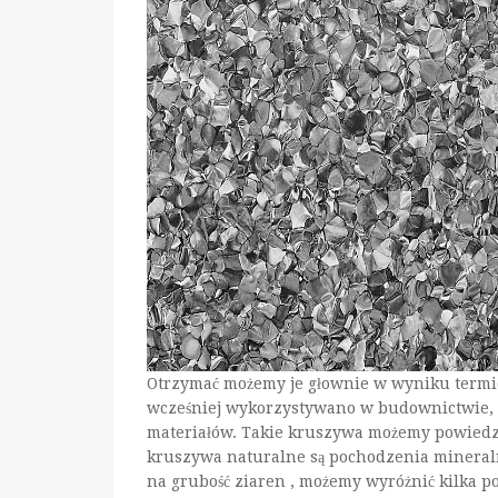
Otrzymać możemy je głownie w wyniku termic
wcześniej wykorzystywano w budownictwie, 
materiałów. Takie kruszywa możemy powiedzi
kruszywa naturalne są pochodzenia mineraln
na grubość ziaren , możemy wyróżnić kilka p