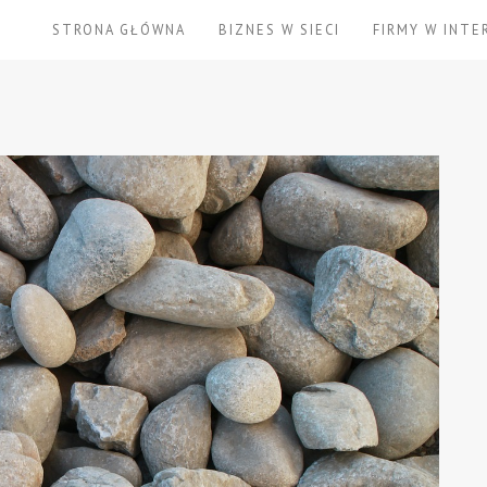
STRONA GŁÓWNA
BIZNES W SIECI
FIRMY W INTE