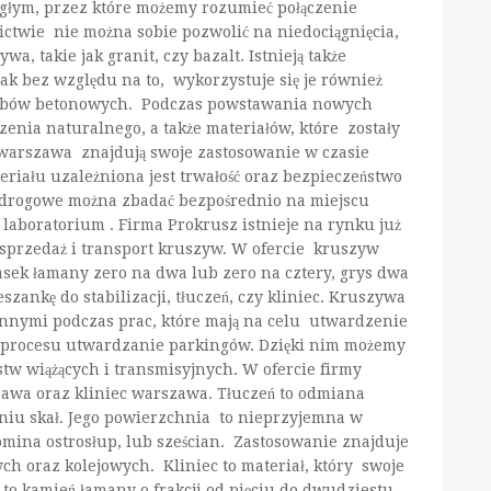
ągłym, przez które możemy rozumieć połączenie
twie nie można sobie pozwolić na niedociągnięcia,
wa, takie jak granit, czy bazalt. Istnieją także
ak bez względu na to, wykorzystuje się je również
robów betonowych. Podczas powstawania nowych
enia naturalnego, a także materiałów, które zostały
warszawa znajdują swoje zastosowanie w czasie
riału uzależniona jest trwałość oraz bezpieczeństwo
 drogowe można zbadać bezpośrednio na miejscu
laboratorium . Firma Prokrusz istnieje na rynku już
to sprzedaż i transport kruszyw. W ofercie kruszyw
asek łamany zero na dwa lub zero na cztery, grys dwa
szankę do stabilizacji, tłuczeń, czy kliniec. Kruszywa
nnymi podczas prac, które mają na celu utwardzenie
u procesu utwardzanie parkingów. Dzięki nim możemy
 wiążących i transmisyjnych. W ofercie firmy
zawa oraz kliniec warszawa. Tłuczeń to odmiana
niu skał. Jego powierzchnia to nieprzyjemna w
mina ostrosłup, lub sześcian. Zastosowanie znajduje
h oraz kolejowych. Kliniec to materiał, który swoje
t to kamień łamany o frakcji od pięciu do dwudziestu