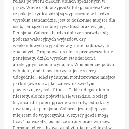
relaks po wielu ciężkich dniach spędzonych w
pracy. Wiele osób przyjeżdża tutaj, ponieważ wie,
że pokoje krynica zdrój są wyposażone w bardzo
wysokim standardzie. Jest to doskonałe miejsce dla
osób, ceniących sobie prywatność oraz wygodę.
Pensjonat Gaborek bardzo dobrze sprawdza się
podczas wakacyjnych wyjazdów, czy
weekendowych wypadów w gronie najbliższych
znajomych. Proponowana oferta przewyższa inne
pensjonaty, dzięki wysokim standardom i
atrakcyjnym cenom wynajmu. W momencie pobytu
w hotelu, dodatkowo otrzymujecie szereg
udogodnień. Między innymi monitorowane miejsca
parkingowe oraz plac zabaw na świeżym
powietrzu, czy sala fitness. Takie udogodnienia
niestety, ale nie pojawiają się wszędzie. Noclegi
krynica zdrój oferują różne warianty, jednak my
uważamy, że pensjonat Gaborek jest najlepszym
miejscem do wypoczynku. Wszyscy goście mogą
liczyć na wszelką pomoc ze strony pracowników.
Personel chce, aby wasz pobyt tutaj przebiegał w