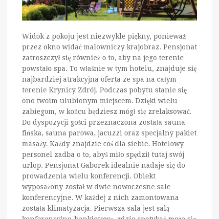
Widok z pokoju jest niezwykle piękny, ponieważ
przez okno widać malowniczy krajobraz. Pensjonat
zatroszczył się również o to, aby na jego terenie
powstało spa. To właśnie w tym hotelu, znajduje się
najbardziej atrakcyjna oferta ze spa na całym
terenie Krynicy Zdrój. Podczas pobytu stanie się
ono twoim ulubionym miejscem. Dzięki wielu
zabiegom, w końcu będziesz mógł się zrelaksować.
Do dyspozycji gości przeznaczona została sauna
fińska, sauna parowa, jacuzzi oraz specjalny pakiet
masaży. Każdy znajdzie coś dla siebie. Hotelowy
personel zadba o to, abyś miło spędził tutaj swój
urlop. Pensjonat Gaborek idealnie nadaje się do
prowadzenia wielu konferencji. Obiekt
wyposażony został w dwie nowoczesne sale
konferencyjne. W każdej z nich zamontowana
została klimatyzacja. Pierwsza sala jest salą
konferencyjno-bankietową, gdzie spotykać może się