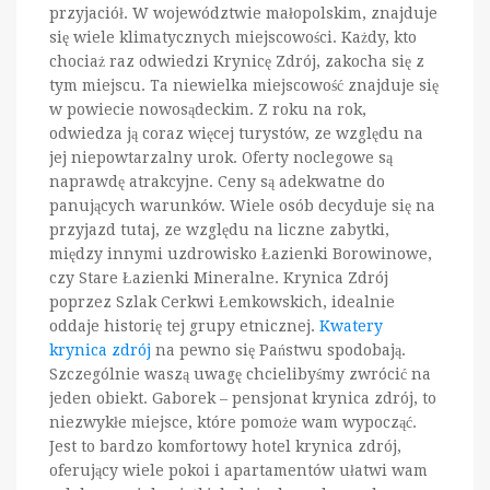
przyjaciół. W województwie małopolskim, znajduje
się wiele klimatycznych miejscowości. Każdy, kto
chociaż raz odwiedzi Krynicę Zdrój, zakocha się z
tym miejscu. Ta niewielka miejscowość znajduje się
w powiecie nowosądeckim. Z roku na rok,
odwiedza ją coraz więcej turystów, ze względu na
jej niepowtarzalny urok. Oferty noclegowe są
naprawdę atrakcyjne. Ceny są adekwatne do
panujących warunków. Wiele osób decyduje się na
przyjazd tutaj, ze względu na liczne zabytki,
między innymi uzdrowisko Łazienki Borowinowe,
czy Stare Łazienki Mineralne. Krynica Zdrój
poprzez Szlak Cerkwi Łemkowskich, idealnie
oddaje historię tej grupy etnicznej.
Kwatery
krynica zdrój
na pewno się Państwu spodobają.
Szczególnie waszą uwagę chcielibyśmy zwrócić na
jeden obiekt. Gaborek – pensjonat krynica zdrój, to
niezwykłe miejsce, które pomoże wam wypocząć.
Jest to bardzo komfortowy hotel krynica zdrój,
oferujący wiele pokoi i apartamentów ułatwi wam