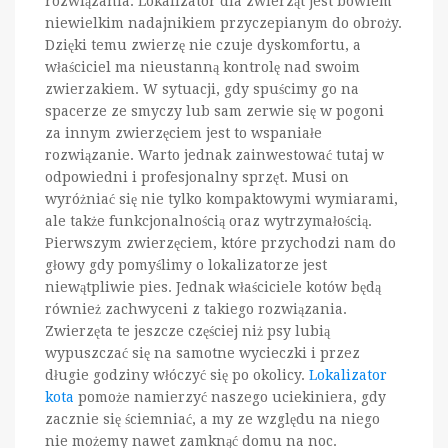
rozwiązania. Lokalizator dla zwierząt jest bowiem
niewielkim nadajnikiem przyczepianym do obroży.
Dzięki temu zwierzę nie czuje dyskomfortu, a
właściciel ma nieustanną kontrolę nad swoim
zwierzakiem. W sytuacji, gdy spuścimy go na
spacerze ze smyczy lub sam zerwie się w pogoni
za innym zwierzęciem jest to wspaniałe
rozwiązanie. Warto jednak zainwestować tutaj w
odpowiedni i profesjonalny sprzęt. Musi on
wyróżniać się nie tylko kompaktowymi wymiarami,
ale także funkcjonalnością oraz wytrzymałością.
Pierwszym zwierzęciem, które przychodzi nam do
głowy gdy pomyślimy o lokalizatorze jest
niewątpliwie pies. Jednak właściciele kotów będą
również zachwyceni z takiego rozwiązania.
Zwierzęta te jeszcze częściej niż psy lubią
wypuszczać się na samotne wycieczki i przez
długie godziny włóczyć się po okolicy.
Lokalizator
kota
pomoże namierzyć naszego uciekiniera, gdy
zacznie się ściemniać, a my ze względu na niego
nie możemy nawet zamknąć domu na noc.