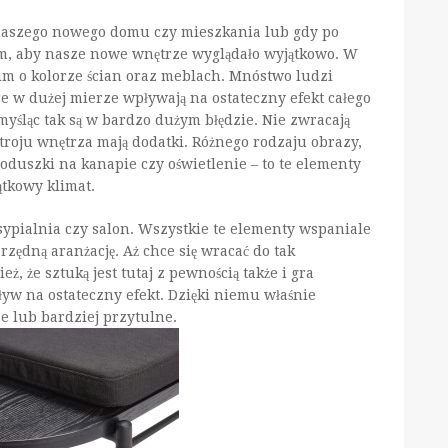
aszego nowego domu czy mieszkania lub gdy po
m, aby nasze nowe wnętrze wyglądało wyjątkowo. W
im o kolorze ścian oraz meblach. Mnóstwo ludzi
e w dużej mierze wpływają na ostateczny efekt całego
yśląc tak są w bardzo dużym błędzie. Nie zwracają
oju wnętrza mają dodatki. Różnego rodzaju obrazy,
 poduszki na kanapie czy oświetlenie – to te elementy
ątkowy klimat.
sypialnia czy salon. Wszystkie te elementy wspaniale
zędną aranżację. Aż chce się wracać do tak
 że sztuką jest tutaj z pewnością także i gra
w na ostateczny efekt. Dzięki niemu właśnie
e lub bardziej przytulne.