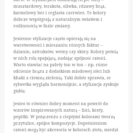
musztardowy, terakota, oliwka, rdzawy brąz,
karmelowy beż i ceglasta czerwień. Te kolory
dobrze współgrają z naturalnym światłem i
roślinnością w fazie zmiany.
Jesienne stylizacje często opierają się na
warstwowości i mieszaniu różnych faktur –
dzianin, sztruksów, wełny czy skóry. Kolory pełnią
w nich rolę spajającą, nadając spójność całości.
Warto stawiać na palety ton w ton – np. różne
odcienie brązu z dodatkiem miodowej żółci lub
khaki z ciemną zielenią. Taki dobór sprawia, że
sylwetka wygląda harmonijnie, a stylizacja zyskuje
głębię.
Jesień to również dobry moment na powrót do
wzorów inspirowanych naturą – liści, kraty,
pepitki. W połączeniu z ciepłymi kolorami tworzą
przytulne, spójne kompozycje. Dopełnieniem
całości mogą być akcesoria w kolorach złota, miedzi