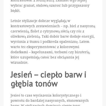
kontrastować z letnią aurą. Zamiast tego lepiej
wybrać granat, stalową szarość lub przygaszony
błękit.
Letnie stylizacje dobrze wyglądają w
kontrastowych zestawieniach – np. biel z nasyconą
czerwienią, fiolet z cytrynową żółcią czy róż z
oliwkową zielenią. Taki dobór barw dodaje energii,
wyróżnia z tłumu i podkreśla opaleniznę. Latem
warto też eksperymentować z kolorowymi
dodatkami – kapeluszami, torbami czy biżuterią,
które uzupełniają całość bez obciążania jej
wizualnie.
Jesień – ciepło barw i
głębia tonów
Jesień to czas wyciszenia kolorystycznego i
powrotu do bardziej nasyconych, stonowanych
barw. W stylizacjach dominują ciepłe tony –