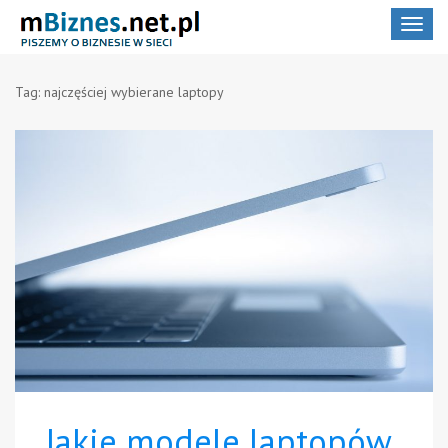
Toggle
navigat
Tag:
najczęściej wybierane laptopy
Jakie modele laptopów