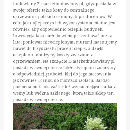
budowlany E-marketbudowlany.pl, gdyż posiada w
swojej ofercie także kotły do centralnego
ogrzewania polskich cenionych producentów. W
celu jak najlepszego ich wykorzystania istotne jest
również, aby odpowiednio ocieplić budynek.
Inwestycja taka może bowiem procentować przez
lata, ponieważ nieocieplonymi murami marnujemy
nawet do trzydziestu procent ciepła, a dzięki
ociepleniu obniżymy koszty związane z
ogrzewaniem. Na szczęście E-marketbudowlany.pl
posiada w swojej ofercie także styropian izolacyjny
o odpowiedniej grubości, klej do jego mocowania
jak również łączniki do montażu izolacji. Bardzo
pomocna może okazać się też wzmacniająca siatka z
wełny lub włókna szklanego, którą także sklep ten
posiada w swojej ofercie.