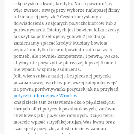
całą uzyskaną kwotę kredytu. Na co powinniśmy
więc zwracać uwagę przy wyborze najlepszej firmy
udzielającej pożyczki? Często korzystamy z
doświadczenia znajomych pożyczkobiorców lub z
porównywarek. Istotnych jest bowiem kilka rzeczy.
Jak szybko potrzebujemy gotówki? Jak długo
zamierzamy spłacać kredyt? Musimy bowiem
wybrać nie tylko firmę odpowiednią do naszych
potrzeb, ale również kompetentną i pewną. Ważne,
abyśmy nie pożyczyli w pierwszej lepszej firmie i
nie wpadli w spiralę zadłużenia.
Jeśli więc szukasz taniej i bezpiecznej pożyczki
pozabankowej, warto w pierwszej kolejności wejść
na pewną porównywarkę pożyczek jak na przykład
pożyczki internetowe Wrocław
.
Znajdziecie tam zestawienie około pięćdziesięciu
różnych ofert pożyczek pozabankowych, zarówno
chwilówek jak i pożyczek ratalnych. Dzięki temu
możecie wpisać satysfakcjonującą Was kwotę oraz
czas spłaty pożyczki, a dostaniecie w zamian