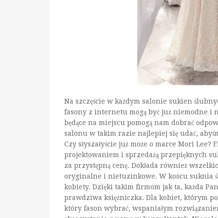
Na szczęście w każdym salonie sukien ślubny
fasony z internetu mogą być już niemodne i
będące na miejscu pomogą nam dobrać odpowie
salonu w takim razie najlepiej się udać, aby
Czy słyszałyście już może o marce Mori Lee? F
projektowaniem i sprzedażą przepięknych suk
za przystępną cenę. Dokłada również wszelkic
oryginalne i nietuzinkowe. W końcu suknia śl
kobiety. Dzięki takim firmom jak ta, każda P
prawdziwa księżniczka. Dla kobiet, którym p
który fason wybrać, wspaniałym rozwiązaniem