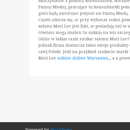
skorzystanie z pomocy konsultantek. Niezale
Panny Młodej, pracujące tu konsultantki pom
gości będą zwrócone jedynie na Pannę Młodą.
Często zdarza się, że przy wyborze sukni 
salonu Mori Lee jest fakt, że posiadają oni w
również mogą znaleźć tu suknię na ten szczeg
Gdzie w takim razie szukać salonu Mori Lee?
jednak firma dostarcza także swoje produkty
całej Polski. Jeśli na przykład szukacie mark
Mori Lee
suknie ślubne Warszawa
„, a z pew
Powered by
WordPress