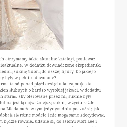
ch otrzymamy także aktualne katalogi, ponieważ
 nieaktualne. W dodatku doświadczone ekspedientki
dnią suknię ślubną do naszej figury. Do jakiego
śmy były w pełni zadowolone?
irma ta od ponad pięćdziesięciu lat zajmuje się
ien ślubnych o bardzo wysokiej jakości, w dodatku
h starań, aby oferowane przez nią suknie były
ubna jest tą najważniejszą suknią w życiu każdej
anna Młoda może w tym jedynym dniu poczuć się jak
odobają się różne modele i nie mogą same zdecydować,
 będzie również udanie się do salonu Mori Lee i