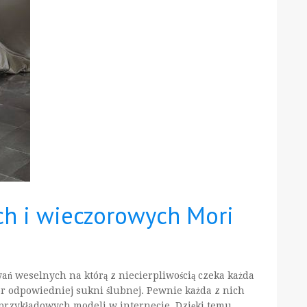
ch i wieczorowych Mori
ań weselnych na którą z niecierpliwością czeka każda
r odpowiedniej sukni ślubnej. Pewnie każda z nich
przykładowych modeli w internecie. Dzięki temu