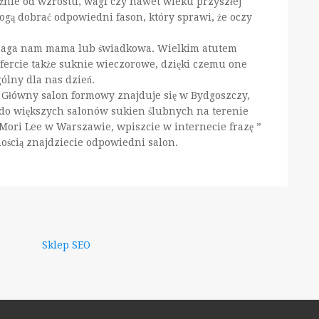
żnie od wzrostu, wagi czy nawet wieku przyszłej
ogą dobrać odpowiedni fason, który sprawi, że oczy
pomaga nam mama lub świadkowa. Wielkim atutem
 ofercie także suknie wieczorowe, dzięki czemu one
ólny dla nas dzień.
 Główny salon formowy znajduje się w Bydgoszczy,
 do większych salonów sukien ślubnych na terenie
i Mori Lee w Warszawie, wpiszcie w internecie frazę ”
nością znajdziecie odpowiedni salon.
Sklep SEO