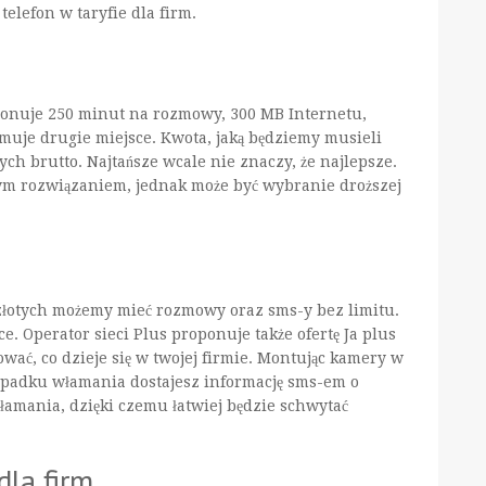
telefon w taryfie dla firm.
oponuje 250 minut na rozmowy, 300 MB Internetu,
jmuje drugie miejsce. Kwota, jaką będziemy musieli
tych brutto. Najtańsze wcale nie znaczy, że najlepsze.
ym rozwiązaniem, jednak może być wybranie droższej
9 złotych możemy mieć rozmowy oraz sms-y bez limitu.
 Operator sieci Plus proponuje także ofertę Ja plus
wać, co dzieje się w twojej firmie. Montując kamery w
zypadku włamania dostajesz informację sms-em o
amania, dzięki czemu łatwiej będzie schwytać
dla firm