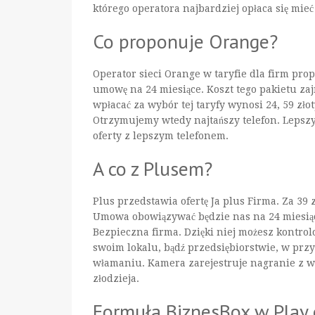
którego operatora najbardziej opłaca się mieć 
Co proponuje Orange?
Operator sieci Orange w taryfie dla firm pr
umowę na 24 miesiące. Koszt tego pakietu za
wpłacać za wybór tej taryfy wynosi 24, 59 zło
Otrzymujemy wtedy najtańszy telefon. Lepsz
oferty z lepszym telefonem.
A co z Plusem?
Plus przedstawia ofertę Ja plus Firma. Za 3
Umowa obowiązywać będzie nas na 24 miesiące.
Bezpieczna firma. Dzięki niej możesz kontrolo
swoim lokalu, bądź przedsiębiorstwie, w pr
włamaniu. Kamera zarejestruje nagranie z wł
złodzieja.
Formuła BiznesBox w Play 