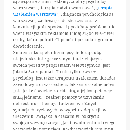
są związane z nimi reklamy: „dobry psycholog
warszawa”, „ terapia rodzin warszawa”, „
terapia
uzależnień warszawa
”, „diagnoza psychologiczna
warszawa”, zachęcające do skorzystania z
konsultacji. Jeśli spotkał Cię podobny problem nie
wierz wszystkim reklamom i udaj się do właściwej
osoby, która potrafi Ci pomóc i posiada ogromne
doświadczenie.
Znanym i kompetentnym psychoterapeutą,
niejednokrotnie goszczonym i udzielającym
swoich porad w programach telewizyjnych jest
Jolanta Szczepaniak. To nie tylko zwykły
psycholog, jest także terapeutą uzależnień, doradcą
zawodowym oraz coachem. Jak sama o sobie mówi:
„nie jest człowiekiem orkiestrą, a jej kompetencje
służą jednemu – realnej pomocy w uzyskaniu
dobrostanu”. Pomaga ludziom w różnych
sytuacjach życiowych, w wyjściu z depresji, w
uleczeniu związku, a czasami w odkryciu
swojego wewnętrznego „ja” i uwolnieniu ukrytego
w człowieku potencjału. Każdy człowiek jest inny,