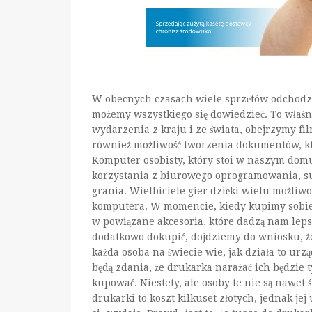
W obecnych czasach wiele sprzętów odchodz
możemy wszystkiego się dowiedzieć. To właś
wydarzenia z kraju i ze świata, obejrzymy f
również możliwość tworzenia dokumentów, kt
Komputer osobisty, który stoi w naszym domu
korzystania z biurowego oprogramowania, su
grania. Wielbiciele gier dzięki wielu możliw
komputera. W momencie, kiedy kupimy sobie
w powiązane akcesoria, które dadzą nam lepsze 
dodatkowo dokupić, dojdziemy do wniosku, że
każda osoba na świecie wie, jak działa to urzą
będą zdania, że drukarka narażać ich będzie t
kupować. Niestety, ale osoby te nie są nawet
drukarki to koszt kilkuset złotych, jednak jej