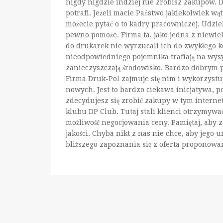
nigdy nigdzie indziej nie zrobisz zakupów. Dr
potrafi. Jeżeli macie Państwo jakiekolwiek w
możecie pytać o to kadry pracowniczej. Udzi
pewno pomoże. Firma ta, jako jedna z niewielu
do drukarek nie wyrzucali ich do zwykłego ko
nieodpowiedniego pojemnika trafiają na wysyp
zanieczyszczają środowisko. Bardzo dobrym 
Firma Druk-Pol zajmuje się nim i wykorzystu
nowych. Jest to bardzo ciekawa inicjatywa, po
zdecydujesz się zrobić zakupy w tym interne
klubu DP Club. Tutaj stali klienci otrzymywa
możliwość negocjowania ceny. Pamiętaj, aby 
jakości. Chyba nikt z nas nie chce, aby jego
bliższego zapoznania się z oferta proponowa