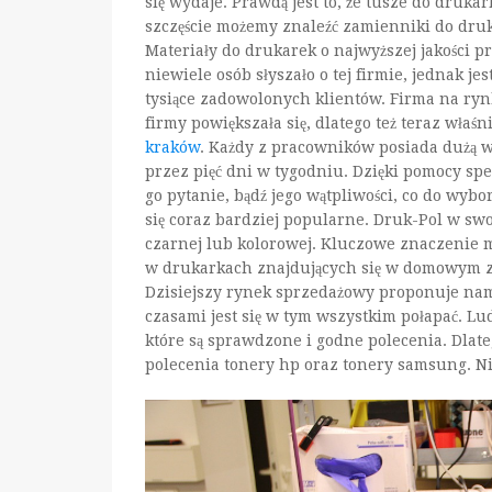
się wydaje. Prawdą jest to, że tusze do drukar
szczęście możemy znaleźć zamienniki do druk
Materiały do drukarek o najwyższej jakości 
niewiele osób słyszało o tej firmie, jednak j
tysiące zadowolonych klientów. Firma na rynk
firmy powiększała się, dlatego też teraz wła
kraków
. Każdy z pracowników posiada dużą w
przez pięć dni w tygodniu. Dzięki pomocy spe
go pytanie, bądź jego wątpliwości, co do wyb
się coraz bardziej popularne. Druk-Pol w swo
czarnej lub kolorowej. Kluczowe znaczenie 
w drukarkach znajdujących się w domowym zac
Dzisiejszy rynek sprzedażowy proponuje nam t
czasami jest się w tym wszystkim połapać. Ludz
które są sprawdzone i godne polecenia. Dlate
polecenia tonery hp oraz tonery samsung. Ni