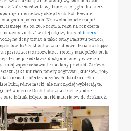
ki kosztują dzisiaj wiele pieniędzy, jednak na całe
arek, które są równie wydajne, co oryginalne tusze.
proponuje internetowy sklep Druk-Pol. Pewnie
est ona godna polecenia. Na swoim koncie ma już
u istnieje już od 2006 roku. Z roku na rok oferta
śnie możemy znaleźć w niej między innymi
tonery
iedzę na dany temat, a także służy Państwu pomocą
cjalistów, każdy klient pozna odpowiedź na nurtujące
oru sprzętu zostaną rozwiane. Tonery małopolska stają
jej ofercie przedstawia dostępne tonery w wersji
ma tutaj zapotrzebowanie na dany produkt. Zarówno
iszu, jak i biurach tonery odgrywają kluczową rolę.
ak rozmaitą ofertę sprzętów, że bardzo ciężko
ie lubią różne marki, ale najczęściej wybierają te,
go też w ofercie Druk-Polu znajdziecie godne
e są to jednak jedyne marki materiałów do drukarek.