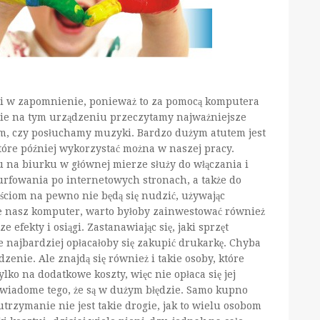
i w zapomnienie, ponieważ to za pomocą komputera
nie na tym urządzeniu przeczytamy najważniejsze
ilm, czy posłuchamy muzyki. Bardzo dużym atutem jest
óre później wykorzystać można w naszej pracy.
 na biurku w głównej mierze służy do włączania i
rfowania po internetowych stronach, a także do
ościom na pewno nie będą się nudzić, używając
 nasz komputer, warto byłoby zainwestować również
efekty i osiągi. Zastanawiając się, jaki sprzęt
 najbardziej opłacałoby się zakupić drukarkę. Chyba
dzenie. Ale znajdą się również i takie osoby, które
ylko na dodatkowe koszty, więc nie opłaca się jej
 świadome tego, że są w dużym błędzie. Samo kupno
 utrzymanie nie jest takie drogie, jak to wielu osobom