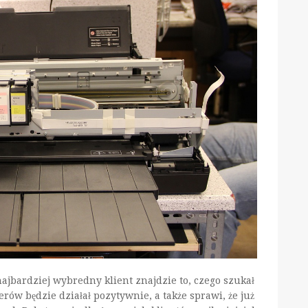
jbardziej wybredny klient znajdzie to, czego szukał
ów będzie działał pozytywnie, a także sprawi, że już