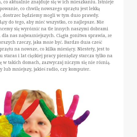
 co aktualnie znajduje się w ich mieszkaniu. Istnieje
powanie, co chwilę nowszego sprzętu jest lekką
eć, dostrzec będziemy mogli w tym dużo prawdy.
dąży do tego, aby mieć wszystko, co najlepsze. Nie
chcemy się wyróżnić na tle innych naszymi dobrami
la nas najważniejszych. Ciągła gonitwa sprawia, że
orszych rzeczy, jaka może być. Bardzo duża cześć
rzętu na nowsze, co kilka miesięcy. Niestety, jest to
tarań i lat ciężkiej pracy pieniędzy starcza tylko na
ię w takich domach, zazwyczaj niczym się nie różnią.
 lub mniejszy, jakieś radio, czy komputer.