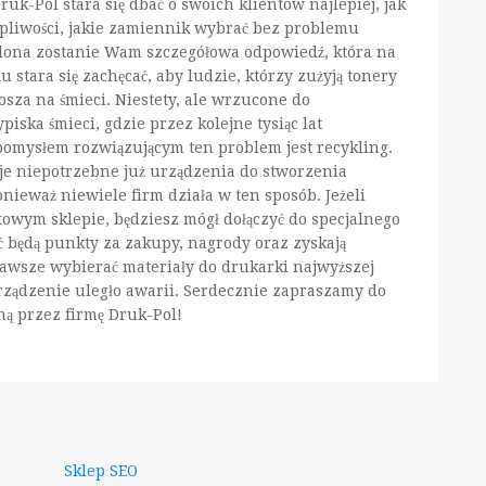
uk-Pol stara się dbać o swoich klientów najlepiej, jak
ątpliwości, jakie zamiennik wybrać bez problemu
elona zostanie Wam szczegółowa odpowiedź, która na
 stara się zachęcać, aby ludzie, którzy zużyją tonery
sza na śmieci. Niestety, ale wrzucone do
iska śmieci, gdzie przez kolejne tysiąc lat
pomysłem rozwiązującym ten problem jest recykling.
je niepotrzebne już urządzenia do stworzenia
nieważ niewiele firm działa w ten sposób. Jeżeli
towym sklepie, będziesz mógł dołączyć do specjalnego
ć będą punkty za zakupy, nagrody oraz zyskają
zawsze wybierać materiały do drukarki najwyższej
 urządzenie uległo awarii. Serdecznie zapraszamy do
ną przez firmę Druk-Pol!
Sklep SEO