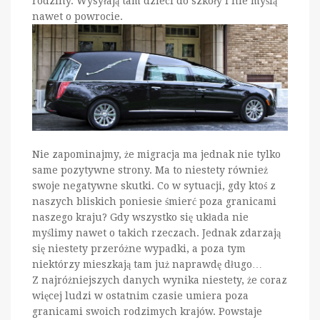
rodziny. Wysyłają tam dzieci do szkoły i nie myślą
nawet o powrocie.
Nie zapominajmy, że migracja ma jednak nie tylko
same pozytywne strony. Ma to niestety również
swoje negatywne skutki. Co w sytuacji, gdy ktoś z
naszych bliskich poniesie śmierć poza granicami
naszego kraju? Gdy wszystko się układa nie
myślimy nawet o takich rzeczach. Jednak zdarzają
się niestety przeróżne wypadki, a poza tym
niektórzy mieszkają tam już naprawdę długo…
Z najróżniejszych danych wynika niestety, że coraz
więcej ludzi w ostatnim czasie umiera poza
granicami swoich rodzimych krajów. Powstaje