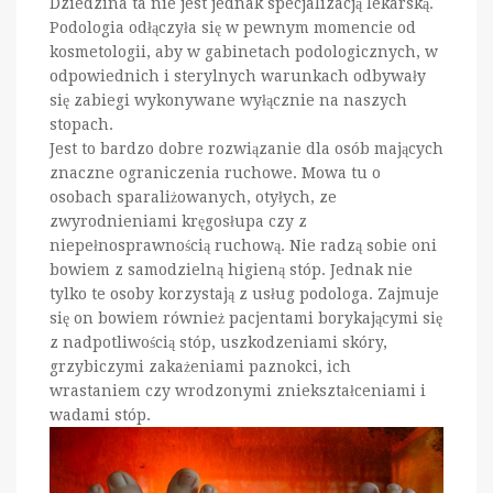
Dziedzina ta nie jest jednak specjalizacją lekarską.
Podologia odłączyła się w pewnym momencie od
kosmetologii, aby w gabinetach podologicznych, w
odpowiednich i sterylnych warunkach odbywały
się zabiegi wykonywane wyłącznie na naszych
stopach.
Jest to bardzo dobre rozwiązanie dla osób mających
znaczne ograniczenia ruchowe. Mowa tu o
osobach sparaliżowanych, otyłych, ze
zwyrodnieniami kręgosłupa czy z
niepełnosprawnością ruchową. Nie radzą sobie oni
bowiem z samodzielną higieną stóp. Jednak nie
tylko te osoby korzystają z usług podologa. Zajmuje
się on bowiem również pacjentami borykającymi się
z nadpotliwością stóp, uszkodzeniami skóry,
grzybiczymi zakażeniami paznokci, ich
wrastaniem czy wrodzonymi zniekształceniami i
wadami stóp.