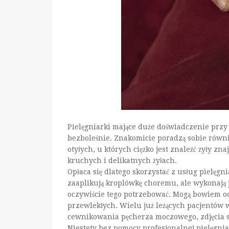
Pielęgniarki mające duże doświadczenie prz
bezboleśnie. Znakomicie poradzą sobie równ
otyłych, u których ciężko jest znaleźć żyły zn
kruchych i delikatnych żyłach.
Opłaca się dlatego skorzystać z usług pielęg
zaaplikują kroplówkę choremu, ale wykonają 
oczywiście tego potrzebować. Mogą bowiem o
przewlekłych. Wielu już leżących pacjentó
cewnikowania pęcherza moczowego, zdjęcia s
Niestety bez pomocy profesjonalnej pielęgnia