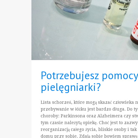
Potrzebujesz pomocy
pielęgniarki?
Lista schorzeń, które mogą skazać człowieka 
przebywanie w łóżku jest bardzo długa. Do t
choroby: Parkinsona oraz Alzheimera czy stw
tym czasie należytą opiekę. Choć jest to zazw
reorganizacją całego życia, bliskie osoby i t
domu przy sobie. Zdają sobie bowiem sprawę, ż