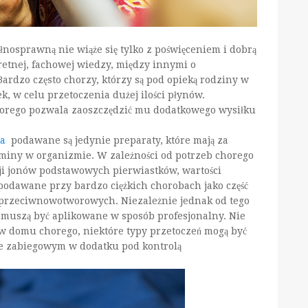
nosprawną nie wiąże się tylko z poświęceniem i dobrą
retnej, fachowej wiedzy, między innymi o
rdzo często chorzy, którzy są pod opieką rodziny w
 w celu przetoczenia dużej ilości płynów.
orego pozwala zaoszczędzić mu dodatkowego wysiłku
ia
podawane są jedynie preparaty, które mają za
taminy w organizmie. W zależności od potrzeb chorego
rcji jonów podstawowych pierwiastków, wartości
podawane przy bardzo ciężkich chorobach jako część
h przeciwnowotworowych. Niezależnie jednak od tego
 muszą być aplikowane w sposób profesjonalny. Nie
 domu chorego, niektóre typy przetoczeń mogą być
ie zabiegowym w dodatku pod kontrolą