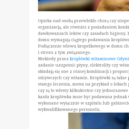
Opieka nad osobą przewlekle chorą czy niepeł
organizacją, ale również z posiadaniem konk
dawkowaniach leków czy zasadach higieny. Ba
domu wymagają ciągłego podawania kroplówek,
Podłączenie wlewu kropelkowego w domu ch
i stresu z tym związanego.
Niekiedy przez
kroplówki witaminowe Gdyn
zadanie uzupełnić płyny, elektrolity czy wi
składają się one z różnej kombinacji i propo
odżywczych czy witamin. Kroplówki są także 
stałego leczenia, mowa na przykład o lekac
czy są to wlewy kilkukrotne czy jednorazowe
każda kroplówka może być podawana jednak w
wykonane wyłącznie w szpitalu lub gabinec
wykwalifikowanego personelu.