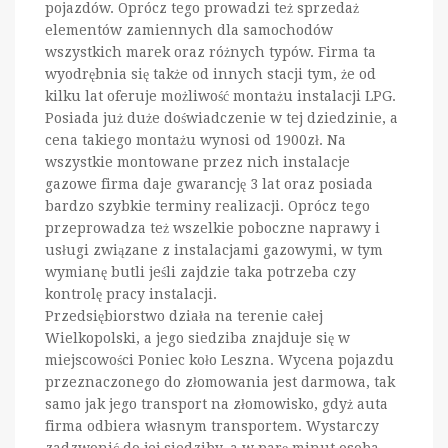
pojazdów. Oprócz tego prowadzi też sprzedaż
elementów zamiennych dla samochodów
wszystkich marek oraz różnych typów. Firma ta
wyodrębnia się także od innych stacji tym, że od
kilku lat oferuje możliwość montażu instalacji LPG.
Posiada już duże doświadczenie w tej dziedzinie, a
cena takiego montażu wynosi od 1900zł. Na
wszystkie montowane przez nich instalacje
gazowe firma daje gwarancję 3 lat oraz posiada
bardzo szybkie terminy realizacji. Oprócz tego
przeprowadza też wszelkie poboczne naprawy i
usługi związane z instalacjami gazowymi, w tym
wymianę butli jeśli zajdzie taka potrzeba czy
kontrolę pracy instalacji.
Przedsiębiorstwo działa na terenie całej
Wielkopolski, a jego siedziba znajduje się w
miejscowości Poniec koło Leszna. Wycena pojazdu
przeznaczonego do złomowania jest darmowa, tak
samo jak jego transport na złomowisko, gdyż auta
firma odbiera własnym transportem. Wystarczy
zadzwonić do jej siedziby, a w parę minut osoba