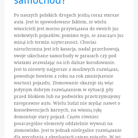
Po naszych polskich drogach jeżdżą coraz starsze
auta. Jest to spowodowane faktem, że wielu
właścicieli jest mocno przywiązana do swoich już
wiekowych pojazdów, pomimo tego, że znacząco już
minął ich termin użyteczności. Chociaż
nieuchronna jest ich kasacja, nadal przechowują
swoje ukochane samochody w garażach czy pod
wiatami zezwalając na ich dalsze korodowanie.
Jest to niestety najgorsze z możliwych rozwiązań,
powoduje bowiem z roku na rok zmniejszenie
wartości pojazdu. Złomowanie okazuje się więc
jedynym dobrym rozwiązaniem w sytuacji gdy
przed blokiem lub na podwórku przetrzymujemy
niesprawne auto. Wielu ludzi nie myśląc nawet o
konsekwencjach karnych, na własną rękę
demontuje stary pojazd. Często również
poszczególne elementy oddzielnie wywozi na
złomowisko. Jest to jednak nielegalne rozwiązanie
dla wycofania z eksploatacji całego pojazdu. W tej