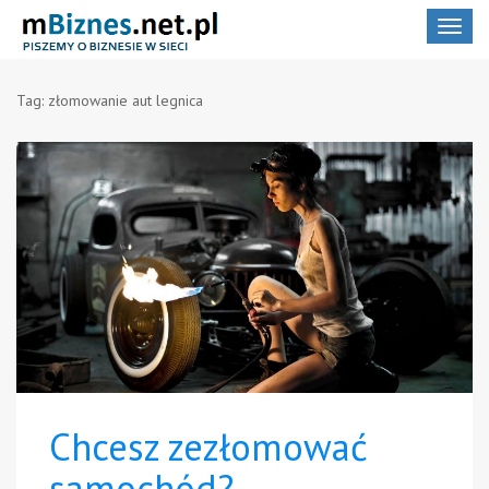
Toggle
navigat
Tag:
złomowanie aut legnica
Chcesz zezłomować
samochód?