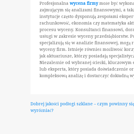
Profesjonalna
wycena firmy
może być wykona
zajmującym się analizami finansowymi, a tak
instytucje często dysponują zespołami eksper
rachunkowość, ekonomia czy matematyka aktu
procesu wyceny. Konsultanci finansowi, dora
usługi w zakresie wyceny przedsiębiorstw. P
specjalizują się w analizie finansowej, mogą
wyceny firm. Istnieje również możliwość korz
jak aktuariusze, którzy posiadają specjalisty
Niezależnie od wybranej ścieżki, kluczowym e
lub eksperta, który posiada doświadczenie o
kompleksową analizę i dostarczyć dokładną w
Nawigacja
Dobrej jakości podłogi szklane – czym powinny si
wyróżniać?
wpisu