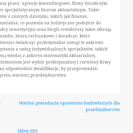
na przez agencje konsultingowe, firmy doradczym
że specjalistycznym biurom aktuarialnym. Takie
tów z różnych dziedzin, takich jak finanse,
arialna, co pozwala na holistyczne podejście do
dcy inwestycyjni oraz biegli rewidentzy także oferują
onadto, biura rachunkowe i doradcze, które
 również świadczyć profesjonalne usługi w zakresie
ystania z usług indywidualnych specjalistów, takich
czną wiedzę z zakresu matematyki aktuarialnej.
lementem jest wybór profesjonalnej i rzetelnej firmy
raz odpowiednie kwalifikacje, by przeprowadzić
ycenę wartości przedsiębiorstwa.
ę
Wartość posiadania uprawnień budowlanych dla
przedsiębiorców
Sklep SEO