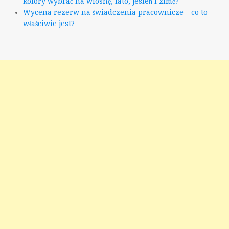
kolory wybrać na wiosnę, lato, jesień i zimę?
Wycena rezerw na świadczenia pracownicze – co to
właściwie jest?