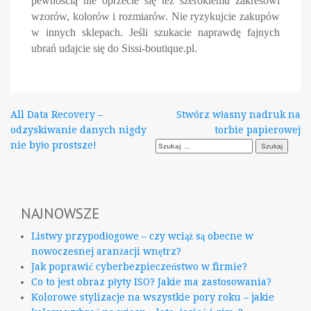
pewnością nie oprzecie się też szerokiemu zakresowi
wzorów, kolorów i rozmiarów. Nie ryzykujcie zakupów
w innych sklepach. Jeśli szukacie naprawdę fajnych
ubrań udajcie się do Sissi-boutique.pl.
Nawigacja
All Data Recovery –
Stwórz własny nadruk na
odzyskiwanie danych nigdy
torbie papierowej
wpisu
Szukaj:
nie było prostsze!
NAJNOWSZE
Listwy przypodłogowe – czy wciąż są obecne w
nowoczesnej aranżacji wnętrz?
Jak poprawić cyberbezpieczeństwo w firmie?
Co to jest obraz płyty ISO? Jakie ma zastosowania?
Kolorowe stylizacje na wszystkie pory roku – jakie