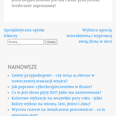
jeżeli bezpieczeństwo jest dla Ciebie priorytetem.
Serdecznie zapraszamy!
Nawigacja
Specjalistyczna opieka
Wybierz agencję
lekarzy
interaktywną i wypromuj
wpisu
Szukaj:
swoją firmę w sieci
NAJNOWSZE
Listwy przypodłogowe – czy wciąż są obecne w
nowoczesnej aranżacji wnętrz?
Jak poprawić cyberbezpieczeństwo w firmie?
Co to jest obraz płyty ISO? Jakie ma zastosowania?
Kolorowe stylizacje na wszystkie pory roku – jakie
kolory wybrać na wiosnę, lato, jesień i zimę?
Wycena rezerw na świadczenia pracownicze – co to
właściwie jest?