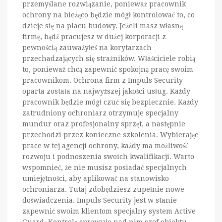
przemyślane rozwiązanie, ponieważ pracownik
ochrony na bieżąco będzie mógł kontrolować to, co
dzieje się na placu budowy. Jeżeli masz własną
firmę, bądź pracujesz w dużej korporacji z
pewnością zauważyłeś na korytarzach
przechadzających się strażników. Właściciele robią
to, ponieważ chcą zapewnić spokojną pracę swoim
pracownikom. Ochrona firm z Impuls Security
oparta została na najwyższej jakości usług. Każdy
pracownik będzie mógł czuć się bezpiecznie. Każdy
zatrudniony ochroniarz otrzymuje specjalny
mundur oraz profesjonalny sprzęt, a następnie
przechodzi przez konieczne szkolenia. Wybierając
prace w tej agencji ochrony, każdy ma możliwość
rozwoju i podnoszenia swoich kwalifikacji. Warto
wspomnieć, że nie musisz posiadać specjalnych
umiejętności, aby aplikować na stanowisko
ochroniarza. Tutaj zdobędziesz zupełnie nowe
doświadczenia. Impuls Security jest w stanie
zapewnić swoim klientom specjalny system Active
Guard. Kontrolę sprawuje nad nim szef obiektu,