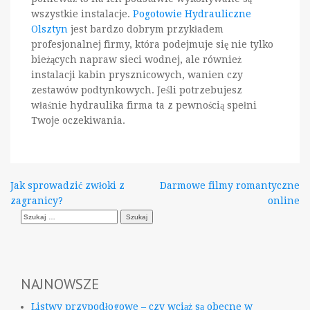
wszystkie instalacje.
Pogotowie Hydrauliczne
Olsztyn
jest bardzo dobrym przykładem
profesjonalnej firmy, która podejmuje się nie tylko
bieżących napraw sieci wodnej, ale również
instalacji kabin prysznicowych, wanien czy
zestawów podtynkowych. Jeśli potrzebujesz
właśnie hydraulika firma ta z pewnością spełni
Twoje oczekiwania.
Nawigacja
Jak sprowadzić zwłoki z
Darmowe filmy romantyczne
zagranicy?
online
wpisu
Szukaj:
NAJNOWSZE
Listwy przypodłogowe – czy wciąż są obecne w