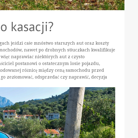
 kasacji?
gach jeździ całe mnóstwo starszych aut oraz koszty
amochodów, nawet po drobnych stłuczkach kwalifikuje
ę więc naprawiać niektórych aut z czysto
ciciel postanowi o ostatecznym losie pojazdu,
kodowanej różnicę między ceną samochodu przed
y go zezłomować, odsprzedać czy naprawić, decyzja