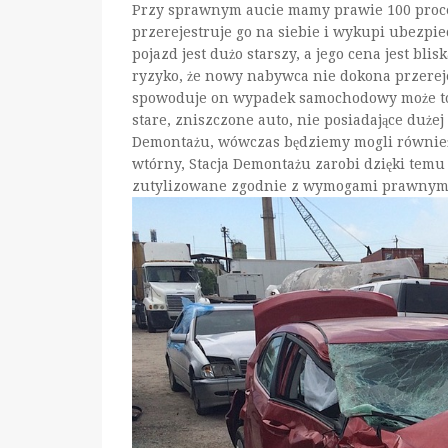
Przy sprawnym aucie mamy prawie 100 procen
przerejestruje go na siebie i wykupi ubezpie
pojazd jest dużo starszy, a jego cena jest blis
ryzyko, że nowy nabywca nie dokona przereje
spowoduje on wypadek samochodowy może to o
stare, zniszczone auto, nie posiadające duże
Demontażu, wówczas będziemy mogli również 
wtórny, Stacja Demontażu zarobi dzięki temu
zutylizowane zgodnie z wymogami prawnymi