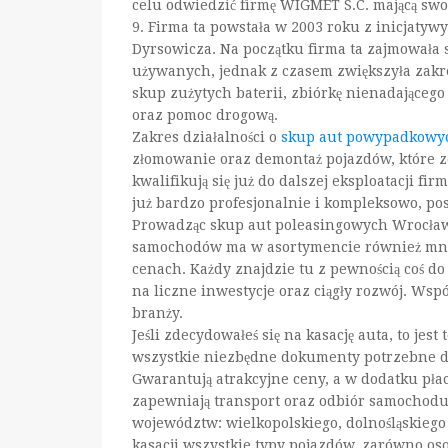
celu odwiedzić firmę WIGMET S.C. mającą swo
9. Firma ta powstała w 2003 roku z inicjat
Dyrsowicza. Na początku firma ta zajmowała s
używanych, jednak z czasem zwiększyła zakre
skup zużytych baterii, zbiórkę nienadającego
oraz pomoc drogową.
Zakres działalności o
skup aut powypadkowyc
złomowanie oraz demontaż pojazdów, które z
kwalifikują się już do dalszej eksploatacji 
już bardzo profesjonalnie i kompleksowo, po
Prowadząc skup aut poleasingowych Wrocław
samochodów ma w asortymencie również mnó
cenach. Każdy znajdzie tu z pewnością coś d
na liczne inwestycje oraz ciągły rozwój. Ws
branży.
Jeśli zdecydowałeś się na kasację auta, to jes
wszystkie niezbędne dokumenty potrzebne d
Gwarantują atrakcyjne ceny, a w dodatku płacą
zapewniają transport oraz odbiór samochodu 
województw: wielkopolskiego, dolnośląskiego
kasacji wszystkie typy pojazdów, zarówno oso