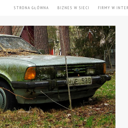
STRONA GŁÓWNA
BIZNES W SIECI
FIRMY W INTE