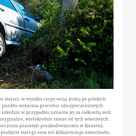
e staroci, w wyniku czego wciąż jeżdżą po polskich
 z punktu widzenia procedur ubezpieczeniowych
 szkodzie w przypadku uznania jej za całkowitą woli
oryginalne, wielokrotnie tańsze od tych właściwych.
ieczenia pozostaje poszkodowanemu w kieszeni.
 pozbycie starego auta niż kilkuletniego samochodu.