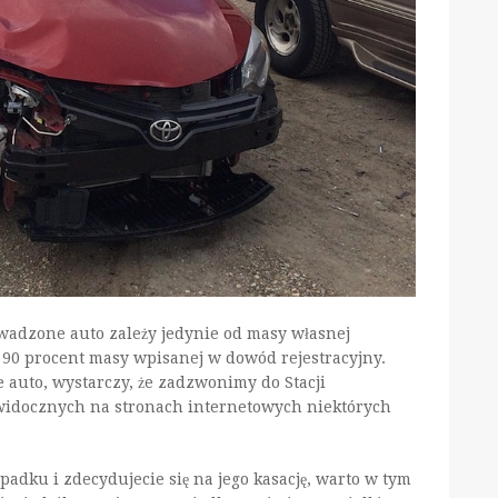
owadzone auto zależy jedynie od masy własnej
 90 procent masy wpisanej w dowód rejestracyjny.
 auto, wystarczy, że zadzwonimy do Stacji
widocznych na stronach internetowych niektórych
ypadku i zdecydujecie się na jego kasację, warto w tym