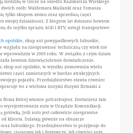
ją siedzibę w Górze na osiedlu Kazimierza Wielkiego
ywy dwóch osób: Waldemara Maślanki oraz Tomasza
ię tylko skupem złomu oraz sprzedażą części
s swojej działalności. Z biegiem lat dołożono bowiem
 się do użytku sprzętu AGD i RTV, usługi transportowe
h opolskie
, skup aut powypadkowych lubuskie,
e względu na niesprawność techniczną czy wiek nie
firma wprowadziła w 2009 roku. W związku z czym działa
siada bowiem dziewięcioletnie doświadczenie.
, skup aut opolskie, w wyniku złomowania wielu
stwo części zamiennych w bardzo atrakcyjnych
o swojego pojazdu. Przedsiębiorstwo stawia również
półpracuje też z wieloma innymi dużymi firmami z
t to firma której właśnie potrzebujesz. Dostaniesz tam
o wyrejestrowania auta w Urzędzie Komunikacji.
 gotówką. Jeśli auto jest całkowicie niesprawne
od klienta. Działają głównie na obszarze
 oraz lubuskiego. Przedsiębiorstwo to przyjmuje do
bowe, ciężarowe jak i dostawcze, jak również auta