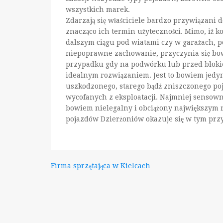
wszystkich marek.
Zdarzają się właściciele bardzo przywiązani d
znacząco ich termin użyteczności. Mimo, iż ko
dalszym ciągu pod wiatami czy w garażach, po
niepoprawne zachowanie, przyczynia się b
przypadku gdy na podwórku lub przed blokiem
idealnym rozwiązaniem. Jest to bowiem jedyn
uszkodzonego, starego bądź zniszczonego po
wycofanych z eksploatacji. Najmniej sensow
bowiem nielegalny i obciążony największym 
pojazdów Dzierżoniów okazuje się w tym pr
Nawigacja
Firma sprzątająca w Kielcach
wpisu