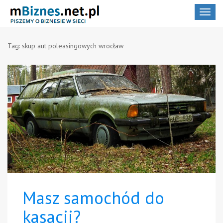
Toggle
navigat
Tag:
skup aut poleasingowych wrocław
Masz samochód do
kasacji?