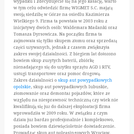
wypadku i zdecydujecie się na jego kasację, warto
w tym celu odwiedzić firmę WIGMET S.C. mającą
swoją siedzibę w Górze na osiedlu Kazimierza
Wielkiego 9. Firma ta powstała w 2003 roku z
inicjatywy dwóch osób: Waldemara Maślanki oraz
Tomasza Dyrsowicza. Na początku firma ta
zajmowała się tylko skupem złomu oraz sprzedażą
części używanych, jednak z czasem zwiększyła
zakres swojej działalności. Z biegiem lat dołożono
bowiem skup zużytych baterii, zbiórkę
nienadającego się do użytku sprzętu AGD i RTV,
usługi transportowe oraz pomoc drogową.
Zakres działalności o
skup aut powypadkowych
opolskie
, skup aut powypadkowych lubuskie,
złomowanie oraz demontaż pojazdów, które ze
względu na niesprawność techniczną czy wiek nie
kwalifikują się już do dalszej eksploatacji firma
wprowadziła w 2009 roku. W związku z czym
działa już bardzo profesjonalnie i kompleksowo,
posiada bowiem dziewięcioletnie doświadczenie.
Prowadząc skup aut poleasingowych Wrocław,