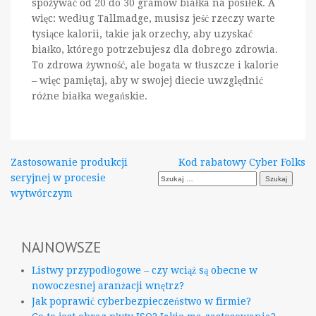
spożywać od 20 do 30 gramów białka na posiłek. A
więc: według Tallmadge, musisz jeść rzeczy warte
tysiące kalorii, takie jak orzechy, aby uzyskać
białko, którego potrzebujesz dla dobrego zdrowia.
To zdrowa żywność, ale bogata w tłuszcze i kalorie
– więc pamiętaj, aby w swojej diecie uwzględnić
różne białka wegańskie.
Nawigacja
Zastosowanie produkcji
Kod rabatowy Cyber Folks
Szukaj:
seryjnej w procesie
wpisu
wytwórczym
NAJNOWSZE
Listwy przypodłogowe – czy wciąż są obecne w
nowoczesnej aranżacji wnętrz?
Jak poprawić cyberbezpieczeństwo w firmie?