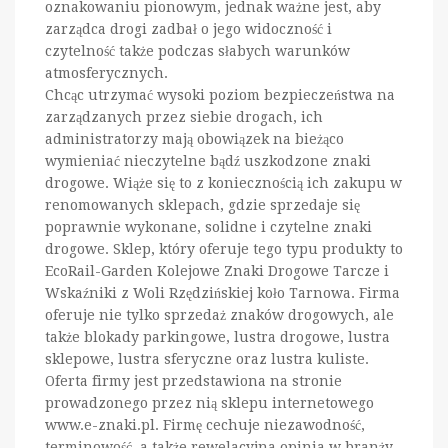
oznakowaniu pionowym, jednak ważne jest, aby
zarządca drogi zadbał o jego widoczność i
czytelność także podczas słabych warunków
atmosferycznych.
Chcąc utrzymać wysoki poziom bezpieczeństwa na
zarządzanych przez siebie drogach, ich
administratorzy mają obowiązek na bieżąco
wymieniać nieczytelne bądź uszkodzone znaki
drogowe. Wiąże się to z koniecznością ich zakupu w
renomowanych sklepach, gdzie sprzedaje się
poprawnie wykonane, solidne i czytelne znaki
drogowe. Sklep, który oferuje tego typu produkty to
EcoRail-Garden Kolejowe Znaki Drogowe Tarcze i
Wskaźniki z Woli Rzędzińskiej koło Tarnowa. Firma
oferuje nie tylko sprzedaż znaków drogowych, ale
także blokady parkingowe, lustra drogowe, lustra
sklepowe, lustra sferyczne oraz lustra kuliste.
Oferta firmy jest przedstawiona na stronie
prowadzonego przez nią sklepu internetowego
www.e-znaki.pl. Firmę cechuje niezawodność,
terminowość, a także rewelacyjna opinia w branży