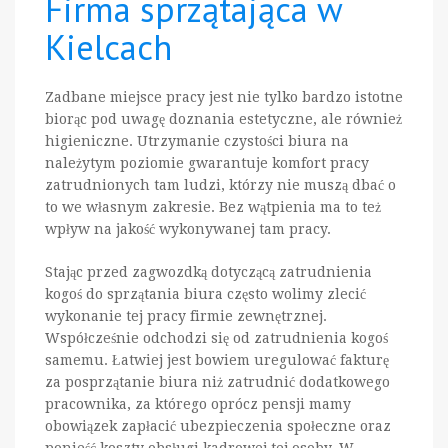
Firma sprzątająca w
Kielcach
Zadbane miejsce pracy jest nie tylko bardzo istotne
biorąc pod uwagę doznania estetyczne, ale również
higieniczne. Utrzymanie czystości biura na
należytym poziomie gwarantuje komfort pracy
zatrudnionych tam ludzi, którzy nie muszą dbać o
to we własnym zakresie. Bez wątpienia ma to też
wpływ na jakość wykonywanej tam pracy.
Stając przed zagwozdką dotyczącą zatrudnienia
kogoś do sprzątania biura często wolimy zlecić
wykonanie tej pracy firmie zewnętrznej.
Współcześnie odchodzi się od zatrudnienia kogoś
samemu. Łatwiej jest bowiem uregulować fakturę
za posprzątanie biura niż zatrudnić dodatkowego
pracownika, za którego oprócz pensji mamy
obowiązek zapłacić ubezpieczenia społeczne oraz
ponieść koszty obsługi kadrowej tej osoby. W