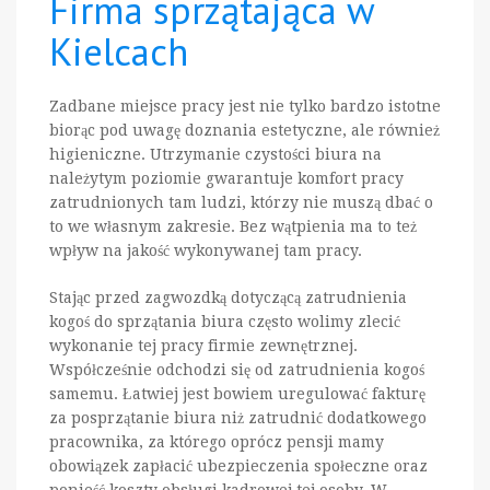
Firma sprzątająca w
Kielcach
Zadbane miejsce pracy jest nie tylko bardzo istotne
biorąc pod uwagę doznania estetyczne, ale również
higieniczne. Utrzymanie czystości biura na
należytym poziomie gwarantuje komfort pracy
zatrudnionych tam ludzi, którzy nie muszą dbać o
to we własnym zakresie. Bez wątpienia ma to też
wpływ na jakość wykonywanej tam pracy.
Stając przed zagwozdką dotyczącą zatrudnienia
kogoś do sprzątania biura często wolimy zlecić
wykonanie tej pracy firmie zewnętrznej.
Współcześnie odchodzi się od zatrudnienia kogoś
samemu. Łatwiej jest bowiem uregulować fakturę
za posprzątanie biura niż zatrudnić dodatkowego
pracownika, za którego oprócz pensji mamy
obowiązek zapłacić ubezpieczenia społeczne oraz
ponieść koszty obsługi kadrowej tej osoby. W