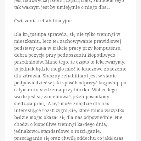
jest nadzwyczaj istotną częścią ciała, skutkiem tego
tak ważnym jest by umiejętnie o niego dbać.
Ćwiczenia rehabilitacyjne
Dla kręgosłupa sprawdzą się nie tylko treningi w
mieszkaniu, lecz też zachowywanie prawidłowej
podstawy ciała w trakcie pracy przy komputerze,
dobra pozycja przy podnoszeniu kłopotliwych
przedmiotów. Mimo tego, że często to lekceważymy,
to jednak będzie mogło mieć to kluczowe znaczenie
dla zdrowia. Słuszny rehabilitant jest w stanie
podpowiedzieć w jaki sposób odprężyć kręgosłup po
całym dniu siedzenia przy biurku. Wobec tego
warto jest się zameldować, jeżeli posiadamy
siedząca pracę. A być może znajdzie dla nas
interesujące rozstrzygnięcie, które mimo wszystko
będzie mogło okazać się dla nas odpowiednie. Nie
chodzi o kłopotliwe treningi każdego dnia,
jednakowoż standardowo o rozciąganie,
przeciąganie się oraz chwilę oddechu co jakiś czas,