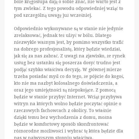
bóle kręgosłupa dają o sobie znać, nie warto jest z
tym zwlekać. Z tego powodu odpowiedniej wziąć to
pod szczególną uwagę już wcześniej.
Odpowiednio wykonywane są w stanie nie jedynie
zrelaksować, jednak też ulżyć w bólu. Dlatego
niezwykle ważnym jest, by pomimo wszystko trafić
na dobrego profesjonalistę, który będzie wiedział,
jak się za nas zabrać. Z uwagi na zjawisko, że rynek
usług bez ustanku się poszerza dosyć trudno jest
podjąć szybko właściwa decyzję. W głównej mierze
trzeba posiadać myśl co do tego, że pójście do kogoś,
kto nie ma nazbyt kolosalnego doświadczenia, a
oraz jego umiejętności są niepokojące. Z pomocą
będzie w stanie przybyć Internet. Wciąż przybywa
witryn na których wolno będzie poczytać opinie o
rzeczowych fachowcach z okolicy. To właśnie
dzięki temu bez wychodzenia z domu, można
będzie w komfortowy sposób skonfrontować
różnorodne możliwości i wybrać tę która będzie dla
nas w najwyższym stopniu właściwa.