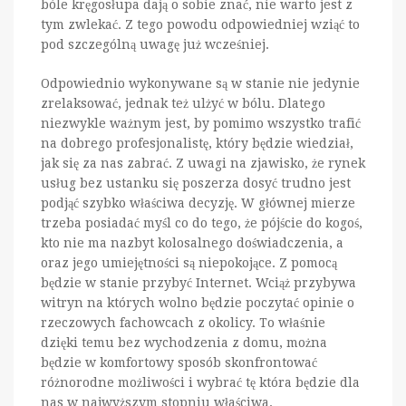
bóle kręgosłupa dają o sobie znać, nie warto jest z
tym zwlekać. Z tego powodu odpowiedniej wziąć to
pod szczególną uwagę już wcześniej.
Odpowiednio wykonywane są w stanie nie jedynie
zrelaksować, jednak też ulżyć w bólu. Dlatego
niezwykle ważnym jest, by pomimo wszystko trafić
na dobrego profesjonalistę, który będzie wiedział,
jak się za nas zabrać. Z uwagi na zjawisko, że rynek
usług bez ustanku się poszerza dosyć trudno jest
podjąć szybko właściwa decyzję. W głównej mierze
trzeba posiadać myśl co do tego, że pójście do kogoś,
kto nie ma nazbyt kolosalnego doświadczenia, a
oraz jego umiejętności są niepokojące. Z pomocą
będzie w stanie przybyć Internet. Wciąż przybywa
witryn na których wolno będzie poczytać opinie o
rzeczowych fachowcach z okolicy. To właśnie
dzięki temu bez wychodzenia z domu, można
będzie w komfortowy sposób skonfrontować
różnorodne możliwości i wybrać tę która będzie dla
nas w najwyższym stopniu właściwa.