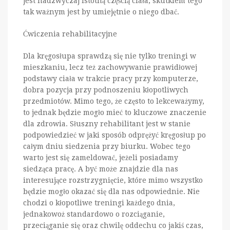
jest nadzwyczaj istotną częścią ciała, skutkiem tego
tak ważnym jest by umiejętnie o niego dbać.
Ćwiczenia rehabilitacyjne
Dla kręgosłupa sprawdzą się nie tylko treningi w
mieszkaniu, lecz też zachowywanie prawidłowej
podstawy ciała w trakcie pracy przy komputerze,
dobra pozycja przy podnoszeniu kłopotliwych
przedmiotów. Mimo tego, że często to lekceważymy,
to jednak będzie mogło mieć to kluczowe znaczenie
dla zdrowia. Słuszny rehabilitant jest w stanie
podpowiedzieć w jaki sposób odprężyć kręgosłup po
całym dniu siedzenia przy biurku. Wobec tego
warto jest się zameldować, jeżeli posiadamy
siedząca pracę. A być może znajdzie dla nas
interesujące rozstrzygnięcie, które mimo wszystko
będzie mogło okazać się dla nas odpowiednie. Nie
chodzi o kłopotliwe treningi każdego dnia,
jednakowoż standardowo o rozciąganie,
przeciąganie się oraz chwilę oddechu co jakiś czas,