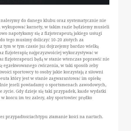
ie należymy do danego klubu oraz systematycznie nie
u wykupować karnety, w takim razie będziemy musieli
owo napotykamy się z fizjoterapeutą jakiego usługi
 do tego musimy doliczyć 10-20 złotych za
z tym w tym czasie już dojrzejemy bardzo wielką
raz fizjoterapię najprzyzwoiciej wykorzystywać w
 fizjoterapeuci będą w stanie wtenczas poprawić nie
ikę egzekwowanego ćwiczenia, w taki sposób żeby
iwości sportowcy to osoby jakie korzystają z siłowni
peuta który jest w stanie zagwarantować im opiekę
ólnie jeżeli powiadamy o sportsmenach zawodowych,
życie. Gdy dzieje się taki przypadek, każde wydatki
 końcu im też zależy, aby sportowiec prędko
też przypadłościachtypu złamanie kości na nartach.