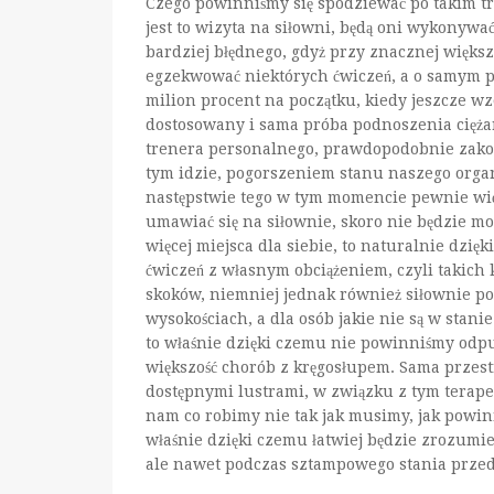
Czego powinniśmy się spodziewać po takim tr
jest to wizyta na siłowni, będą oni wykonywa
bardziej błędnego, gdyż przy znacznej większ
egzekwować niektórych ćwiczeń, a o samym 
milion procent na początku, kiedy jeszcze w
dostosowany i sama próba podnoszenia cięża
trenera personalnego, prawdopodobnie zakoń
tym idzie, pogorszeniem stanu naszego organ
następstwie tego w tym momencie pewnie więk
umawiać się na siłownie, skoro nie będzie mo
więcej miejsca dla siebie, to naturalnie dzi
ćwiczeń z własnym obciążeniem, czyli takich 
skoków, niemniej jednak również siłownie po
wysokościach, a dla osób jakie nie są w stanie
to właśnie dzięki czemu nie powinniśmy odpus
większość chorób z kręgosłupem. Sama przestrz
dostępnymi lustrami, w związku z tym terap
nam co robimy nie tak jak musimy, jak powinn
właśnie dzięki czemu łatwiej będzie zrozumie
ale nawet podczas sztampowego stania przed