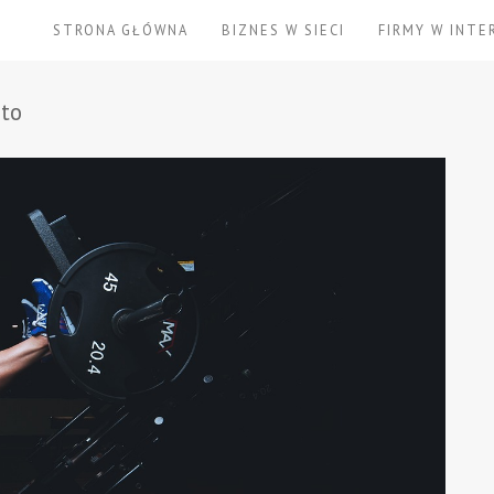
STRONA GŁÓWNA
BIZNES W SIECI
FIRMY W INTE
sto