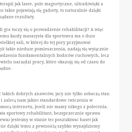
rapii jak laser, pole magnetyczne, ultradźwięki a
 także pojawiają się gadżety, to naturalnie dzięki
żądane rezultaty.
li gra toczy się o prowadzenie rehabilitacji? A więc
 czemu każdy masażysta dla sportowca ma o dużo
lkiej sali, w której do tej pory przyjmował
ół takie nieduże pomieszczenia, nadają się wyłącznie
rawdzenia fundamentalnych bodźców ruchowych, lecz
wielu narzędzi pracy, które okazuję się od czasu do
będne.
takich dobrych znawców, jacy nie tylko zobaczą stan
i zalecą nam jakieś standardowe ćwiczenia w
ocą internetu, jeżeli nie mamy nikogo z polecenia.
ła sportowy rehabilitant, bezsprzecznie sprawa
eważ jesteśmy w stanie też poszukiwać haseł jak
aśnie dzięki temu z pewnością szybko wynajdziemy