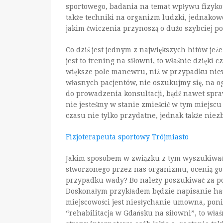
sportowego, badania na temat wpływu fizykote
także techniki na organizm ludzki, jednakowoż
jakim ćwiczenia przynoszą o dużo szybciej po
Co dziś jest jednym z największych hitów jeże
jest to trening na siłowni, to właśnie dzięki
większe pole manewru, niż w przypadku niewie
własnych pacjentów, nie oszukujmy się, na og
do prowadzenia konsultacji, bądź nawet sp
nie jesteśmy w stanie zmieścić w tym miejscu 
czasu nie tylko przydatne, jednak także niez
Fizjoterapeuta sportowy Trójmiasto
Jakim sposobem w związku z tym wyszukiwać 
stworzonego przez nas organizmu, ocenią go 
przypadku wady? Bo należy poszukiwać za pom
Doskonałym przykładem będzie napisanie has
miejscowości jest niesłychanie umowna, poni
“rehabilitacja w Gdańsku na siłowni”, to wł