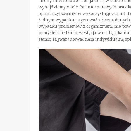
strony internetowe osób jakie są w stanie ta
wynajdziemy wiele for internetowych oraz ka
opinii użytkowników wykorzystujących już d
żadnym wypadku sugerować się ceną danych us
wypadku problemów z organizmem, nie powi
pomysłem będzie inwestycja w osobę jaka nie 
stanie zagwarantować nam indywidualną opie