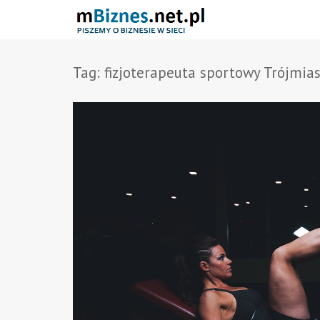
Tag:
fizjoterapeuta sportowy Trójmia