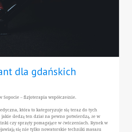
tant dla gdańskich
w Sopocie – fizjoterapia współcześnie.
dyczna, która to kategoryzuje się teraz do tych
 jakie śledzą ten dział na pewno potwierdzą, że w
inki czy sprzęty pomagające w ćwiczeniach. Rynek w
ojawiają się nie tylko nowatorskie techniki masażu