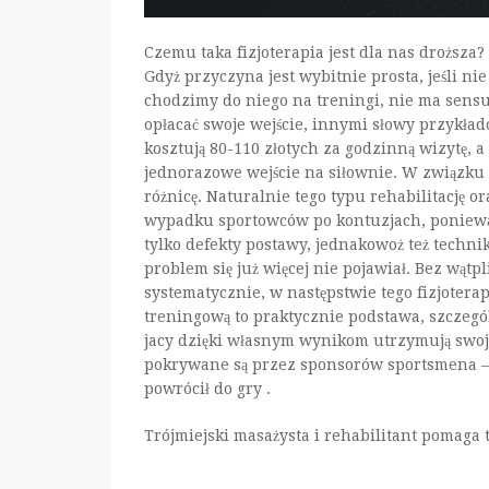
Czemu taka fizjoterapia jest dla nas droższa?
Gdyż przyczyna jest wybitnie prosta, jeśli n
chodzimy do niego na treningi, nie ma sens
opłacać swoje wejście, innymi słowy przykład
kosztują 80-110 złotych za godzinną wizytę, a
jednorazowe wejście na siłownie. W związku 
różnicę. Naturalnie tego typu rehabilitację o
wypadku sportowców po kontuzjach, ponieważ
tylko defekty postawy, jednakowoż też techn
problem się już więcej nie pojawiał. Bez wątpl
systematycznie, w następstwie tego fizjotera
treningową to praktycznie podstawa, szczeg
jacy dzięki własnym wynikom utrzymują swoje 
pokrywane są przez sponsorów sportsmena – w
powrócił do gry .
Trójmiejski masażysta i rehabilitant pomaga 