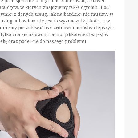
kie profesjonalne usługi nam zaoferować, a nawet
talogów, w których znajdziemy także ogromną ilość
awniej z danych usług. Jak najbardziej nie musimy w
ług, albowiem nie jest to wyznacznik jakości, a w
nniśmy poszukiwać oszczędności i mnóstwo lepszym
tylko zna się na swoim fachu, jakkolwiek też jest w
kę oraz podejście do naszego problemu.