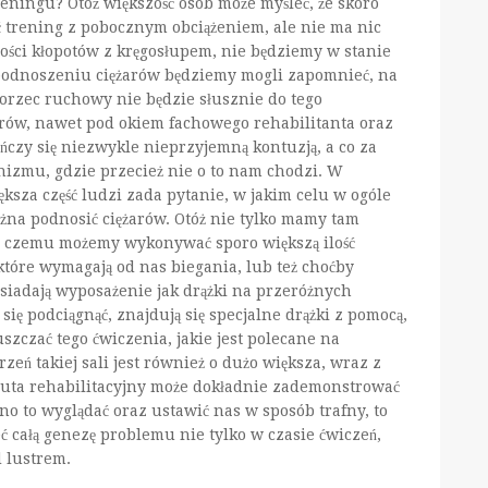
eningu? Otóż większość osób może myśleć, że skoro
ć trening z pobocznym obciążeniem, ale nie ma nic
ości kłopotów z kręgosłupem, nie będziemy w stanie
podnoszeniu ciężarów będziemy mogli zapomnieć, na
zorzec ruchowy nie będzie słusznie do tego
rów, nawet pod okiem fachowego rehabilitanta oraz
czy się niezwykle nieprzyjemną kontuzją, a co za
izmu, gdzie przecież nie o to nam chodzi. W
sza część ludzi zada pytanie, w jakim celu w ogóle
żna podnosić ciężarów. Otóż nie tylko mamy tam
ęki czemu możemy wykonywać sporo większą ilość
które wymagają od nas biegania, lub też choćby
siadają wyposażenie jak drążki na przeróżnych
 się podciągnąć, znajdują się specjalne drążki z pomocą,
zczać tego ćwiczenia, jakie jest polecane na
eń takiej sali jest również o dużo większa, wraz z
euta rehabilitacyjny może dokładnie zademonstrować
o to wyglądać oraz ustawić nas w sposób trafny, to
ć całą genezę problemu nie tylko w czasie ćwiczeń,
 lustrem.