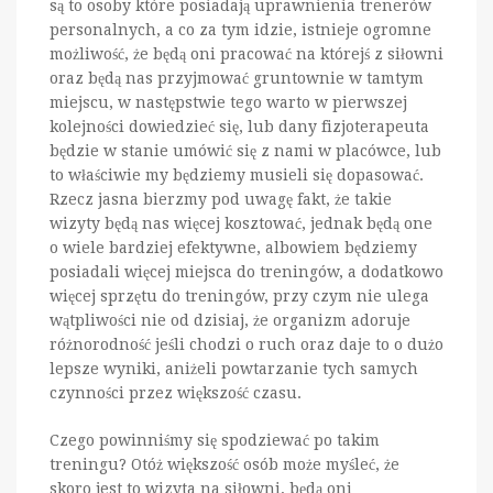
są to osoby które posiadają uprawnienia trenerów
personalnych, a co za tym idzie, istnieje ogromne
możliwość, że będą oni pracować na którejś z siłowni
oraz będą nas przyjmować gruntownie w tamtym
miejscu, w następstwie tego warto w pierwszej
kolejności dowiedzieć się, lub dany fizjoterapeuta
będzie w stanie umówić się z nami w placówce, lub
to właściwie my będziemy musieli się dopasować.
Rzecz jasna bierzmy pod uwagę fakt, że takie
wizyty będą nas więcej kosztować, jednak będą one
o wiele bardziej efektywne, albowiem będziemy
posiadali więcej miejsca do treningów, a dodatkowo
więcej sprzętu do treningów, przy czym nie ulega
wątpliwości nie od dzisiaj, że organizm adoruje
różnorodność jeśli chodzi o ruch oraz daje to o dużo
lepsze wyniki, aniżeli powtarzanie tych samych
czynności przez większość czasu.
Czego powinniśmy się spodziewać po takim
treningu? Otóż większość osób może myśleć, że
skoro jest to wizyta na siłowni, będą oni