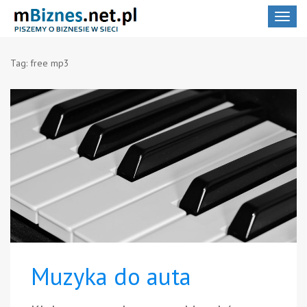
Toggle
navigat
Tag:
free mp3
Muzyka do auta