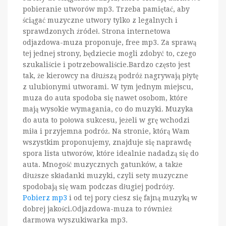
pobieranie utworów mp3. Trzeba pamiętać, aby
ściągać muzyczne utwory tylko z legalnych i
sprawdzonych źródeł. Strona internetowa
odjazdowa-muza proponuje, free mp3. Za sprawą
tej jednej strony, będziecie mogli zdobyć to, czego
szukaliście i potrzebowaliście.Bardzo często jest
tak, że kierowcy na dłuższą podróż nagrywają płytę
z ulubionymi utworami. W tym jednym miejscu,
muza do auta spodoba się nawet osobom, które
mają wysokie wymagania, co do muzyki. Muzyka
do auta to połowa sukcesu, jeżeli w grę wchodzi
miła i przyjemna podróż. Na stronie, którą Wam
wszystkim proponujemy, znajduje się naprawdę
spora lista utworów, które idealnie nadadzą się do
auta. Mnogość muzycznych gatunków, a także
dłuższe składanki muzyki, czyli sety muzyczne
spodobają się wam podczas długiej podróży.
Pobierz mp3
i od tej pory ciesz się fajną muzyką w
dobrej jakości.Odjazdowa-muza to również
darmowa wyszukiwarka mp3.