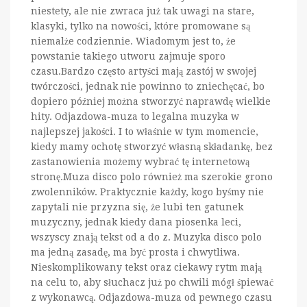
niestety, ale nie zwraca już tak uwagi na stare,
klasyki, tylko na nowości, które promowane są
niemalże codziennie. Wiadomym jest to, że
powstanie takiego utworu zajmuje sporo
czasu.Bardzo często artyści mają zastój w swojej
twórczości, jednak nie powinno to zniechęcać, bo
dopiero później można stworzyć naprawdę wielkie
hity. Odjazdowa-muza to legalna muzyka w
najlepszej jakości. I to właśnie w tym momencie,
kiedy mamy ochotę stworzyć własną składankę, bez
zastanowienia możemy wybrać tę internetową
stronę.Muza disco polo również ma szerokie grono
zwolenników. Praktycznie każdy, kogo byśmy nie
zapytali nie przyzna się, że lubi ten gatunek
muzyczny, jednak kiedy dana piosenka leci,
wszyscy znają tekst od a do z. Muzyka disco polo
ma jedną zasadę, ma być prosta i chwytliwa.
Nieskomplikowany tekst oraz ciekawy rytm mają
na celu to, aby słuchacz już po chwili mógł śpiewać
z wykonawcą. Odjazdowa-muza od pewnego czasu