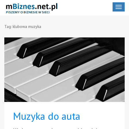
Toggle
navigat
Tag:
klubowa muzyka
Muzyka do auta