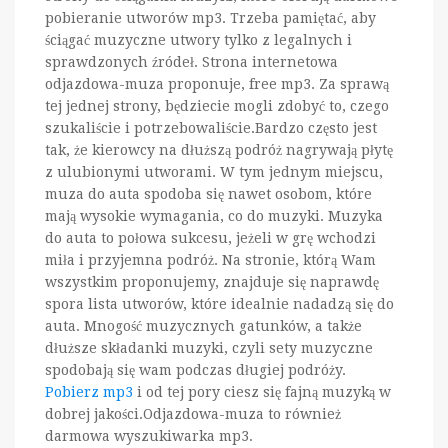
pobieranie utworów mp3. Trzeba pamiętać, aby
ściągać muzyczne utwory tylko z legalnych i
sprawdzonych źródeł. Strona internetowa
odjazdowa-muza proponuje, free mp3. Za sprawą
tej jednej strony, będziecie mogli zdobyć to, czego
szukaliście i potrzebowaliście.Bardzo często jest
tak, że kierowcy na dłuższą podróż nagrywają płytę
z ulubionymi utworami. W tym jednym miejscu,
muza do auta spodoba się nawet osobom, które
mają wysokie wymagania, co do muzyki. Muzyka
do auta to połowa sukcesu, jeżeli w grę wchodzi
miła i przyjemna podróż. Na stronie, którą Wam
wszystkim proponujemy, znajduje się naprawdę
spora lista utworów, które idealnie nadadzą się do
auta. Mnogość muzycznych gatunków, a także
dłuższe składanki muzyki, czyli sety muzyczne
spodobają się wam podczas długiej podróży.
Pobierz mp3
i od tej pory ciesz się fajną muzyką w
dobrej jakości.Odjazdowa-muza to również
darmowa wyszukiwarka mp3.