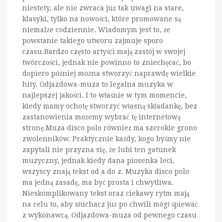
niestety, ale nie zwraca już tak uwagi na stare,
klasyki, tylko na nowości, które promowane są
niemalże codziennie. Wiadomym jest to, że
powstanie takiego utworu zajmuje sporo
czasu.Bardzo często artyści mają zastój w swojej
twórczości, jednak nie powinno to zniechęcać, bo
dopiero później można stworzyć naprawdę wielkie
hity. Odjazdowa-muza to legalna muzyka w
najlepszej jakości. I to właśnie w tym momencie,
kiedy mamy ochotę stworzyć własną składankę, bez
zastanowienia możemy wybrać tę internetową
stronę.Muza disco polo również ma szerokie grono
zwolenników. Praktycznie każdy, kogo byśmy nie
zapytali nie przyzna się, że lubi ten gatunek
muzyczny, jednak kiedy dana piosenka leci,
wszyscy znają tekst od a do z. Muzyka disco polo
ma jedną zasadę, ma być prosta i chwytliwa.
Nieskomplikowany tekst oraz ciekawy rytm mają
na celu to, aby słuchacz już po chwili mógł śpiewać
z wykonawcą. Odjazdowa-muza od pewnego czasu