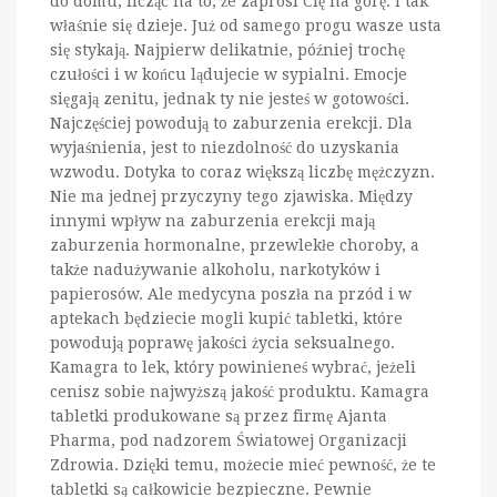
do domu, licząc na to, że zaprosi Cię na górę. I tak
właśnie się dzieje. Już od samego progu wasze usta
się stykają. Najpierw delikatnie, później trochę
czułości i w końcu lądujecie w sypialni. Emocje
sięgają zenitu, jednak ty nie jesteś w gotowości.
Najczęściej powodują to zaburzenia erekcji. Dla
wyjaśnienia, jest to niezdolność do uzyskania
wzwodu. Dotyka to coraz większą liczbę mężczyzn.
Nie ma jednej przyczyny tego zjawiska. Między
innymi wpływ na zaburzenia erekcji mają
zaburzenia hormonalne, przewlekłe choroby, a
także nadużywanie alkoholu, narkotyków i
papierosów. Ale medycyna poszła na przód i w
aptekach będziecie mogli kupić tabletki, które
powodują poprawę jakości życia seksualnego.
Kamagra to lek, który powinieneś wybrać, jeżeli
cenisz sobie najwyższą jakość produktu. Kamagra
tabletki produkowane są przez firmę Ajanta
Pharma, pod nadzorem Światowej Organizacji
Zdrowia. Dzięki temu, możecie mieć pewność, że te
tabletki są całkowicie bezpieczne. Pewnie