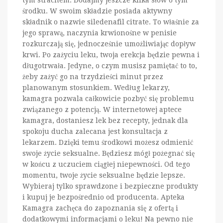
tym strachem. Dodajmy jeszcze kilka słów o tym
środku. W swoim składzie posiada aktywny
składnik o nazwie siledenafil citrate. To właśnie za
jego sprawą, naczynia krwionośne w penisie
rozkurczają się, jednocześnie umożliwiając dopływ
krwi. Po zażyciu leku, twoja erekcja będzie pewna i
długotrwała. Jedyne, o czym musisz pamiętać to to,
żeby zażyć go na trzydzieści minut przez
planowanym stosunkiem. Według lekarzy,
kamagra pozwala całkowicie pozbyć się problemu
związanego z potencją. W internetowej aptece
kamagra, dostaniesz lek bez recepty, jednak dla
spokoju ducha zalecana jest konsultacja z
lekarzem. Dzięki temu środkowi możesz odmienić
swoje życie seksualne. Będziesz mógł pożegnać się
w końcu z uczuciem ciągłej niepewności. Od tego
momentu, twoje życie seksualne będzie lepsze.
Wybieraj tylko sprawdzone i bezpieczne produkty
i kupuj je bezpośrednio od producenta. Apteka
Kamagra zachęca do zapoznania się z ofertą i
dodatkowymi informacjami o leku! Na pewno nie