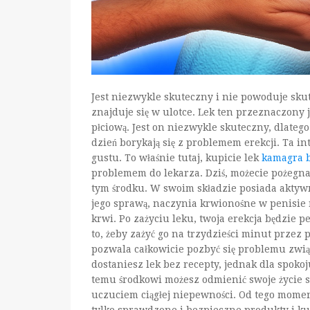
Jest niezwykle skuteczny i nie powoduje sku
znajduje się w ulotce. Lek ten przeznaczony je
płciową. Jest on niezwykle skuteczny, dlatego 
dzień borykają się z problemem erekcji. Ta 
gustu. To właśnie tutaj, kupicie lek
kamagra b
problemem do lekarza. Dziś, możecie pożegnać
tym środku. W swoim składzie posiada aktywny
jego sprawą, naczynia krwionośne w penisie 
krwi. Po zażyciu leku, twoja erekcja będzie 
to, żeby zażyć go na trzydzieści minut prze
pozwala całkowicie pozbyć się problemu zwią
dostaniesz lek bez recepty, jednak dla spokoj
temu środkowi możesz odmienić swoje życie s
uczuciem ciągłej niepewności. Od tego momen