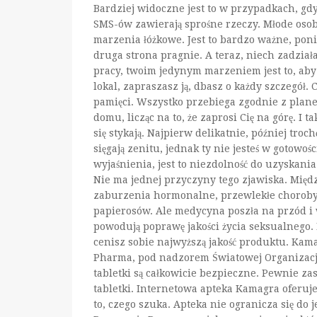
Bardziej widoczne jest to w przypadkach, gdy 
SMS-ów zawierają sprośne rzeczy. Młode osob
marzenia łóżkowe. Jest to bardzo ważne, poni
druga strona pragnie. A teraz, niech zadzia
pracy, twoim jedynym marzeniem jest to, aby
lokal, zapraszasz ją, dbasz o każdy szczegół. 
pamięci. Wszystko przebiega zgodnie z plane
domu, licząc na to, że zaprosi Cię na górę. I 
się stykają. Najpierw delikatnie, później troc
sięgają zenitu, jednak ty nie jesteś w gotowoś
wyjaśnienia, jest to niezdolność do uzyskani
Nie ma jednej przyczyny tego zjawiska. Międ
zaburzenia hormonalne, przewlekłe choroby,
papierosów. Ale medycyna poszła na przód i w
powodują poprawę jakości życia seksualnego. 
cenisz sobie najwyższą jakość produktu. Kam
Pharma, pod nadzorem Światowej Organizacji 
tabletki są całkowicie bezpieczne. Pewnie zas
tabletki. Internetowa apteka Kamagra oferuje
to, czego szuka. Apteka nie ogranicza się do 