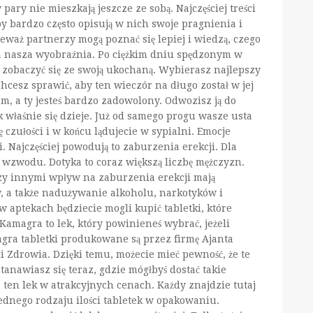
pary nie mieszkają jeszcze ze sobą. Najczęściej treści
y bardzo często opisują w nich swoje pragnienia i
eważ partnerzy mogą poznać się lepiej i wiedzą, czego
ła nasza wyobraźnia. Po ciężkim dniu spędzonym w
 zobaczyć się ze swoją ukochaną. Wybierasz najlepszy
Chcesz sprawić, aby ten wieczór na długo został w jej
m, a ty jesteś bardzo zadowolony. Odwozisz ją do
tak właśnie się dzieje. Już od samego progu wasze usta
hę czułości i w końcu lądujecie w sypialni. Emocje
ci. Najczęściej powodują to zaburzenia erekcji. Dla
a wzwodu. Dotyka to coraz większą liczbę mężczyzn.
zy innymi wpływ na zaburzenia erekcji mają
 a także nadużywanie alkoholu, narkotyków i
 aptekach będziecie mogli kupić tabletki, które
Kamagra to lek, który powinieneś wybrać, jeżeli
agra tabletki produkowane są przez firmę Ajanta
Zdrowia. Dzięki temu, możecie mieć pewność, że te
tanawiasz się teraz, gdzie mógłbyś dostać takie
 ten lek w atrakcyjnych cenach. Każdy znajdzie tutaj
jednego rodzaju ilości tabletek w opakowaniu.