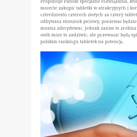
Proponuje Panom specjalne rozwiązania, któr
możecie zakupić tabletki w atrakcyjnych i ko
czterdziestu czterech złotych za cztery tablet
odbywasz stosunek płciowy, ponieważ będzie
musisz zdecydować. Jednak zanim to zrobisz
osób może to zadziwić, ale przeważać będą op
polskim rankingu tabletek na potencję.