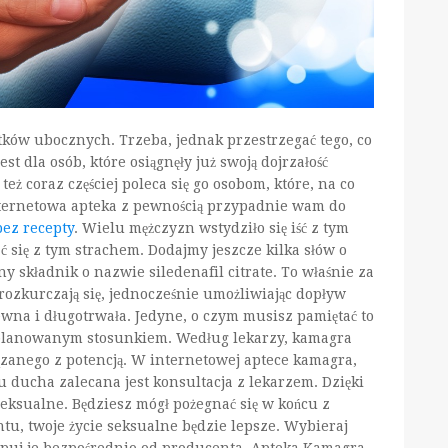
tków ubocznych. Trzeba, jednak przestrzegać tego, co
st dla osób, które osiągnęły już swoją dojrzałość
też coraz częściej poleca się go osobom, które, na co
internetowa apteka z pewnością przypadnie wam do
ez recepty
. Wielu mężczyzn wstydziło się iść z tym
 się z tym strachem. Dodajmy jeszcze kilka słów o
 składnik o nazwie siledenafil citrate. To właśnie za
rozkurczają się, jednocześnie umożliwiając dopływ
pewna i długotrwała. Jedyne, o czym musisz pamiętać to
z planowanym stosunkiem. Według lekarzy, kamagra
zanego z potencją. W internetowej aptece kamagra,
u ducha zalecana jest konsultacja z lekarzem. Dzięki
eksualne. Będziesz mógł pożegnać się w końcu z
tu, twoje życie seksualne będzie lepsze. Wybieraj