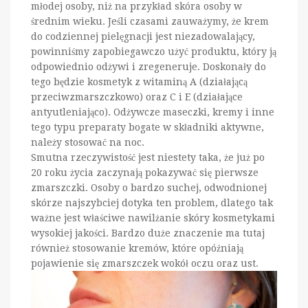
młodej osoby, niż na przykład skóra osoby w
średnim wieku. Jeśli czasami zauważymy, że krem
do codziennej pielęgnacji jest niezadowalający,
powinniśmy zapobiegawczo użyć produktu, który ją
odpowiednio odżywi i zregeneruje. Doskonały do
tego będzie kosmetyk z witaminą A (działającą
przeciwzmarszczkowo) oraz C i E (działające
antyutleniająco). Odżywcze maseczki, kremy i inne
tego typu preparaty bogate w składniki aktywne,
należy stosować na noc.
Smutna rzeczywistość jest niestety taka, że już po
20 roku życia zaczynają pokazywać się pierwsze
zmarszczki. Osoby o bardzo suchej, odwodnionej
skórze najszybciej dotyka ten problem, dlatego tak
ważne jest właściwe nawilżanie skóry kosmetykami
wysokiej jakości. Bardzo duże znaczenie ma tutaj
również stosowanie kremów, które opóźniają
pojawienie się zmarszczek wokół oczu oraz ust.